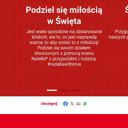
Podziel się miłością
Sprawdź
w Święta
Jest wiele sposobów na obdarowanie
Przygo
bliskich, ale to, co jest naprawdę
naszych p
ważne, to aby zrobić to z miłością!
Podziel się swoim dziełem
stworzonym z pomocą kremu
Nutella
z przyjaciółmi i rodziną.
®
#nutellawithlove
Facebook
Twitter
Email
WhatsApp
Udostępnij