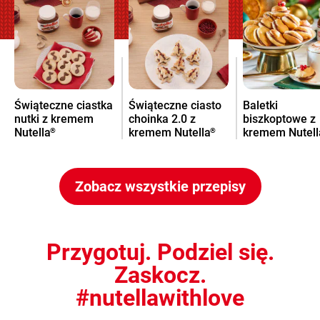
Świąteczne ciastka
Świąteczne ciasto
Baletki
nutki z kremem
choinka 2.0 z
biszkoptowe z
Nutella
kremem Nutella
kremem Nutell
®
®
na Święta
Zobacz wszystkie przepisy
Przygotuj. Podziel się.
Zaskocz.
#nutellawithlove