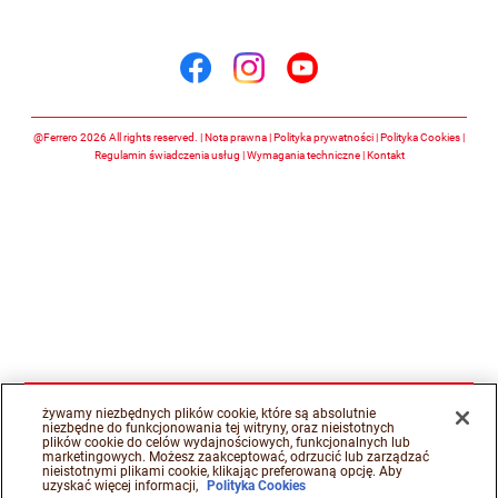
Śledź nas na
Śledź nas na facebook
Śledź nas na insta
Śledź nas na y
@Ferrero 2026 All rights reserved.
Nota prawna
Polityka prywatności
Polityka Cookies
Regulamin świadczenia usług
Wymagania techniczne
Kontakt
żywamy niezbędnych plików cookie, które są absolutnie
niezbędne do funkcjonowania tej witryny, oraz nieistotnych
plików cookie do celów wydajnościowych, funkcjonalnych lub
marketingowych. Możesz zaakceptować, odrzucić lub zarządzać
nieistotnymi plikami cookie, klikając preferowaną opcję. Aby
uzyskać więcej informacji,
Polityka Cookies