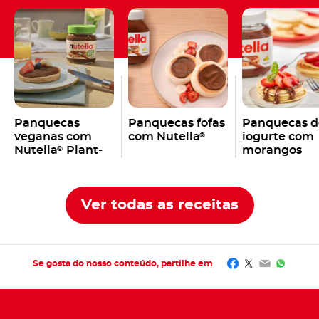
Panquecas
Panquecas fofas
Panquecas d
veganas com
com Nutella
iogurte com
®
Nutella
Plant-
morangos
®
Based
Ver todas as receitas
Facebook
Twitter
Email
Whats
Se gosta do nosso conteúdo, partilhe em