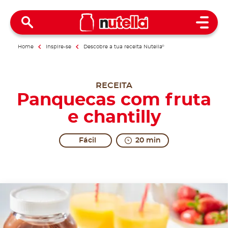
Open 
Home
Inspire-se
Descobre a tua receita Nutella
®
RECEITA
Panquecas com fruta
e chantilly
Fácil
20 min