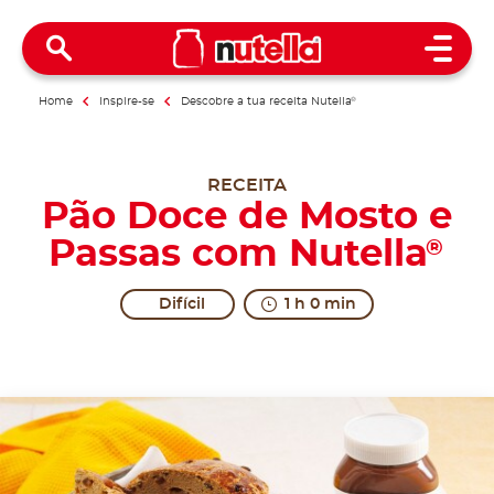
Open 
Home
Inspire-se
Descobre a tua receita Nutella
®
RECEITA
Pão Doce de Mosto e
Passas com Nutella
®
Difícil
1 h 0 min
Is there a party going on here? It certainly smells lik
Share the recipe with the hashtag #nutellarecipe
Grape must bread is a recipe from the Marche regio