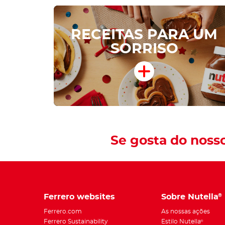
RECEITAS PARA UM
SORRISO
Se gosta do noss
Ferrero websites
Sobre Nutella
®
Ferrero.com
As nossas ações
Ferrero Sustainability
Estilo Nutella
®