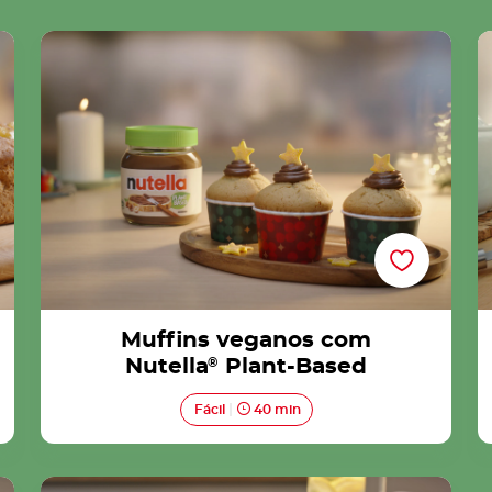
Muffins veganos com Nutella® Plant-Based
Muffins veganos com
Nutella
®
Plant-Based
Fácil
40 min
Crepes veganos com Nutella® Plant-Based