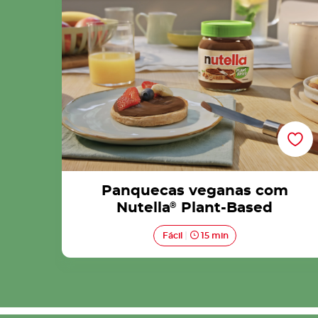
Based
Panquecas veganas com
Nutella
®
Plant-Based
Fácil
15 min