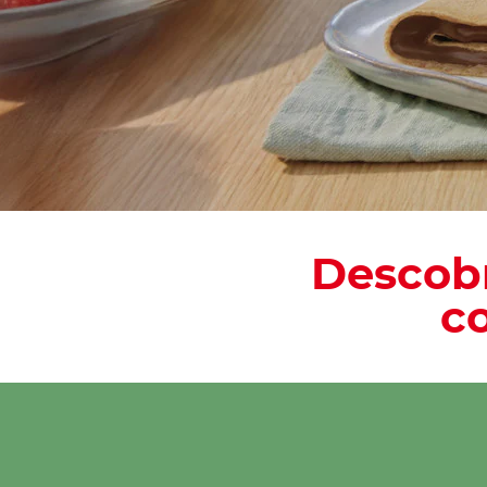
Descobr
c