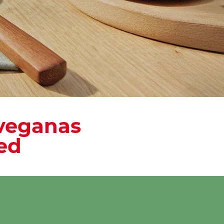
own
 veganas
ed