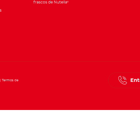
frascos de Nutella
®
s
Ent
Termos de