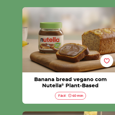
Banana bread vegano com Nutella® Plant-
Based
Banana bread vegano com
Nutella
®
Plant-Based
Fácil
40 min
Panquecas veganas com Nutella® Plant-