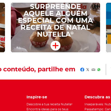
SURPREENDE
AQUELE ALGUÉM
ESPECIAL COM UMA
RECEITA DE NATAL
NUTELLA
®
o conteúdo, partilhe em
Facebook
Twitter
Email
Whats
Inspire-se
Descubra as
Descobre a tua receita Nutella
Inseparáveis: Nute
®
Encontra ideias para os teus
Passatempo: Ganh