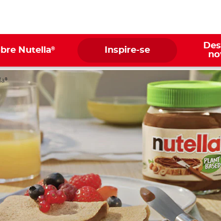
Des
®
bre Nutella
Inspire-se
no
la
®