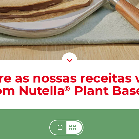
Scroll D
e as nossas receitas
om Nutella
Plant Bas
®