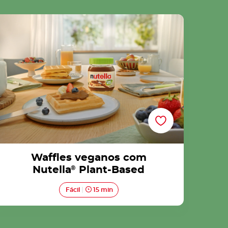
Waffles veganos com Nutella® Plant-Based
Waffles veganos com
Nutella
®
Plant-Based
Fácil
15 min