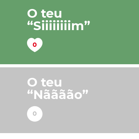
O teu
“Siiiiiiiim”
O teu
“Nãããão”