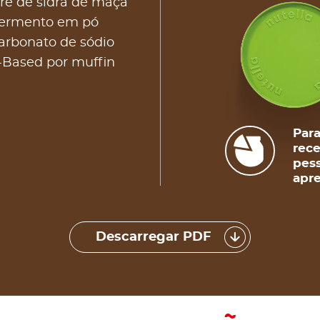
gre de sidra de maçã
 fermento em pó
carbonato de sódio
-Based por muffin
Para
rece
pess
apre
Descarregar PDF