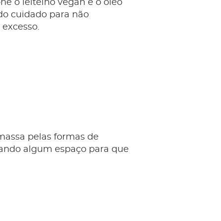
one o leitelho vegan e o óleo
ndo cuidado para não
 excesso.
 massa pelas formas de
xando algum espaço para que