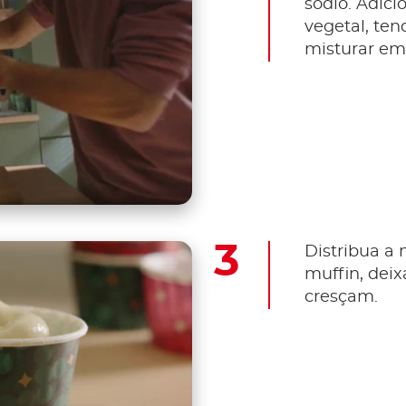
sódio. Adici
vegetal, te
misturar em
Distribua a
muffin, dei
cresçam.