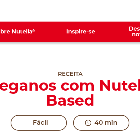
Des
®
bre Nutella
Inspire-se
no
RECEITA
veganos com Nutel
Based
Fácil
40 min