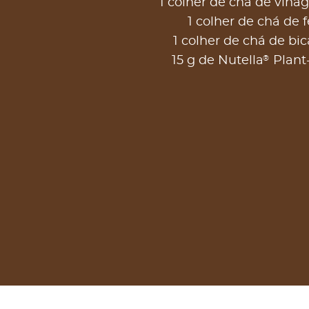
1 colher de chá de vina
1 colher de chá de
1 colher de chá de bi
®
15 g de Nutella
Plant