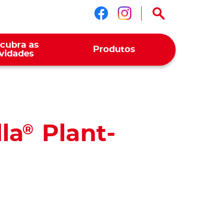
Siga-nos no face
Siga-nos no i
cubra as
Produtos
vidades
la
Plant-
®