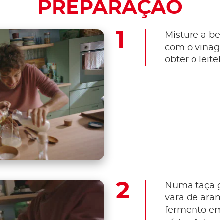
PREPARAÇÃO
Misture a b
com o vinag
obter o leit
Numa taça 
vara de aram
fermento em