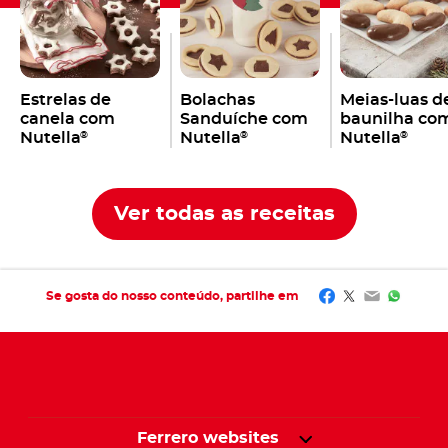
Estrelas de
Bolachas
Meias-luas d
canela com
Sanduíche com
baunilha co
Nutella
Nutella
Nutella
®
®
®
Ver todas as receitas
Facebook
Twitter
Email
Whats
Se gosta do nosso conteúdo, partilhe em
Ferrero websites