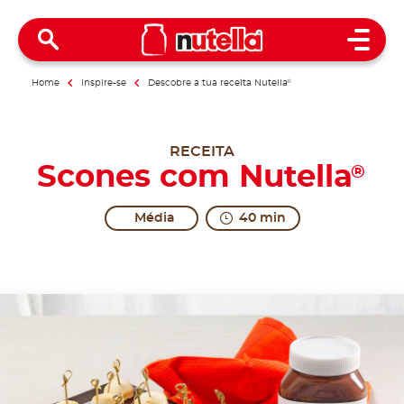
Open 
Home
Inspire-se
Descobre a tua receita Nutella
®
RECEITA
Scones com Nutella
®
Média
40 min
The form of excitement.
Scones, which can be either sweet or savoury treat