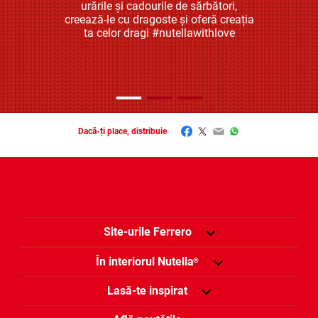
urările și cadourile de sărbători,
creează-le cu dragoste și oferă creația
ta celor dragi #nutellawithlove
Facebook
Twitter
Email
WhatsApp
Dacă-ți place, distribuie
Site-urile Ferrero
În interiorul Nutella
®
Lasă-te inspirat