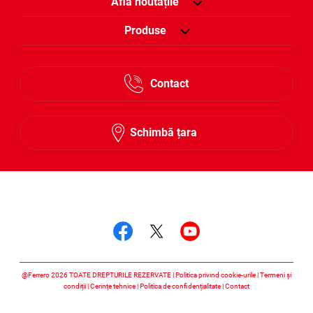
Află noutățile
Produse
Contact
Schimbă țara
Urmărește-ne
Urmărește-ne faceboo
Urmărește-ne twitt
Urmărește-ne 
@Ferrero 2026 TOATE DREPTURILE REZERVATE
Politica privind cookie-urile
Termeni și
condiții
Cerințe tehnice
Politica de confidențialitate
Contact