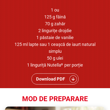
1 ou
125 g făină
70 g zahăr
2 lingurițe drojdie
1 păstaie de vanilie
125 ml lapte sau 1 ceașcă de iaurt natural
simplu
50 g ulei
1 linguriță Nutella
per porție
®
Download PDF
MOD DE PREPARARE