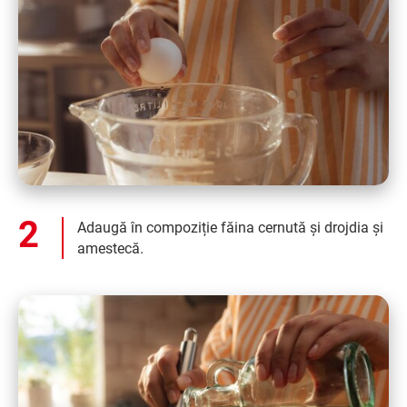
Adaugă în compoziție făina cernută și drojdia și
amestecă.