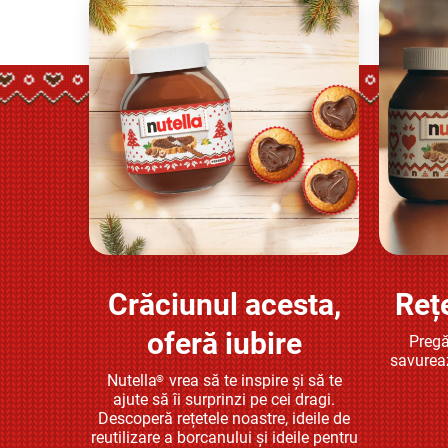
Crăciunul acesta,
Reț
Află mai multe
oferă iubire
Pregă
savurea
Nutella
vrea să te inspire și să te
®
ajute să îi surprinzi pe cei dragi.
Descoperă rețetele noastre, ideile de
reutilizare a borcanului și ideile pentru