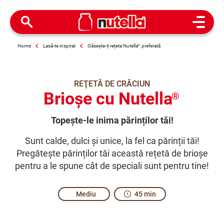
Open M
Home
Lasă-te inspirat
Găsește-ți rețeta Nutella
®
preferată
REŢETĂ DE CRĂCIUN
Brioșe cu Nutella
®
Topește-le inima părinților tăi!
Sunt calde, dulci și unice, la fel ca părinții tăi!
Pregătește părinților tăi această rețetă de brioșe
pentru a le spune cât de speciali sunt pentru tine!
Mediu
45 min