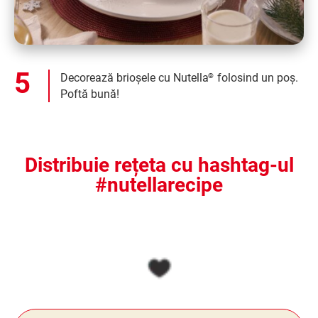
Decorează brioșele cu Nutella
folosind un poș.
®
Poftă bună!
Distribuie rețeta cu hashtag-ul
#nutellarecipe