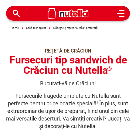
Open M
Home
Lasă-te inspirat
Găsește-ți rețeta Nutella
®
preferată
REŢETĂ DE CRĂCIUN
Fursecuri tip sandwich de
Crăciun cu Nutella
®
Bucurați-vă de Crăciun!
Fursecurile fragede umplute cu Nutella sunt
perfecte pentru orice ocazie specială! În plus, sunt
extraordinar de ușor de preparat, fiind unul din cele
mai versatile deserturi. Vă simțiți creativi? Jucați-vă
și decorați-le cu Nutella!