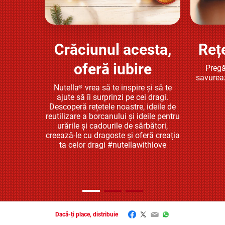
Crăciunul acesta,
Reț
Află mai multe
oferă iubire
Pregă
savurea
Nutella
vrea să te inspire și să te
®
ajute să îi surprinzi pe cei dragi.
Descoperă rețetele noastre, ideile de
reutilizare a borcanului și ideile pentru
urările și cadourile de sărbători,
creează-le cu dragoste și oferă creația
ta celor dragi #nutellawithlove
Facebook
Twitter
Email
WhatsApp
Dacă-ți place, distribuie