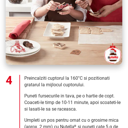
Preincalziti cuptorul la 160°C si pozitionati
gratarul la mijlocul cuptorului.
Puneti fursecurile in tava, pe o hartie de copt.
Coaceti-le timp de 10-11 minute, apoi scoateti-le
si lasati-le sa se raceasca.
Umpleti un pos pentru ornat cu o grosime mica
(aprox. 2 mm) cu Nutella
si puneti cate 5 g de
®