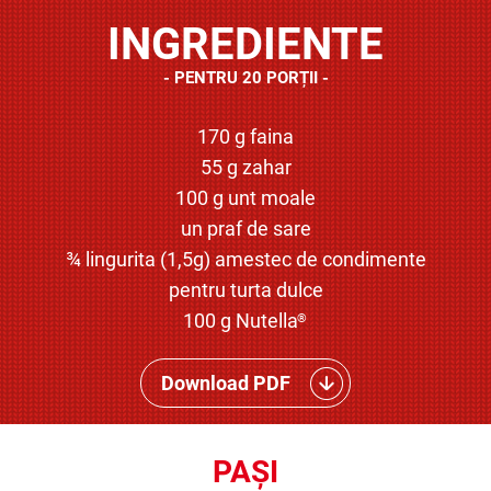
INGREDIENTE
PENTRU 20 PORȚII
170 g faina
55 g zahar
100 g unt moale
un praf de sare
¾ lingurita (1,5g) amestec de condimente
pentru turta dulce
100 g Nutella
®
Download PDF
PAȘI