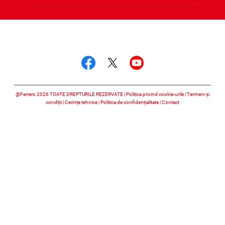
Urmărește-ne
Urmărește-ne faceboo
Urmărește-ne twitt
Urmărește-ne 
@Ferrero 2026 TOATE DREPTURILE REZERVATE
Politica privind cookie-urile
Termeni și
condiții
Cerințe tehnice
Politica de confidențialitate
Contact