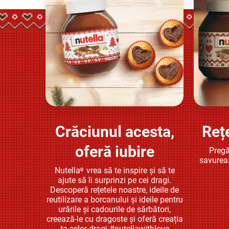
Crăciunul acesta,
Reț
Află mai multe
oferă iubire
Pregă
savurea
Nutella
vrea să te inspire și să te
®
ajute să îi surprinzi pe cei dragi.
Descoperă rețetele noastre, ideile de
reutilizare a borcanului și ideile pentru
urările și cadourile de sărbători,
creează-le cu dragoste și oferă creația
ta celor dragi #nutellawithlove