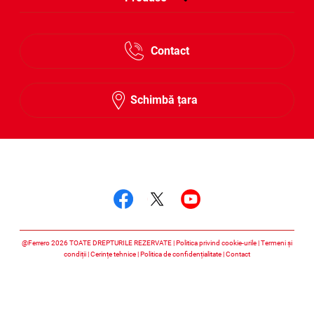
Contact
Schimbă țara
Urmărește-ne
Urmărește-ne faceboo
Urmărește-ne twitt
Urmărește-ne 
@Ferrero 2026 TOATE DREPTURILE REZERVATE
Politica privind cookie-urile
Termeni și
condiții
Cerințe tehnice
Politica de confidențialitate
Contact