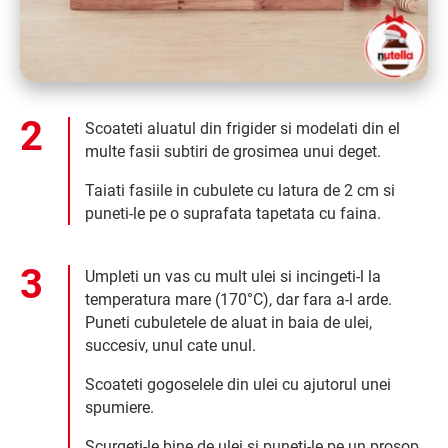
Scoateti aluatul din frigider si modelati din el
multe fasii subtiri de grosimea unui deget.
Taiati fasiile in cubulete cu latura de 2 cm si
puneti-le pe o suprafata tapetata cu faina.
Umpleti un vas cu mult ulei si incingeti-l la
temperatura mare (170°C), dar fara a-l arde.
Puneti cubuletele de aluat in baia de ulei,
succesiv, unul cate unul.
Scoateti gogoselele din ulei cu ajutorul unei
spumiere.
Scurgeti-le bine de ulei si puneti-le pe un prosop