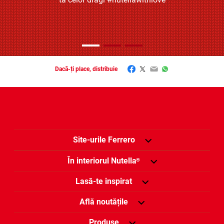
Facebook
Twitter
Email
WhatsApp
Dacă-ți place, distribuie
Site-urile Ferrero
În interiorul Nutella
®
Lasă-te inspirat
Află noutățile
Produse