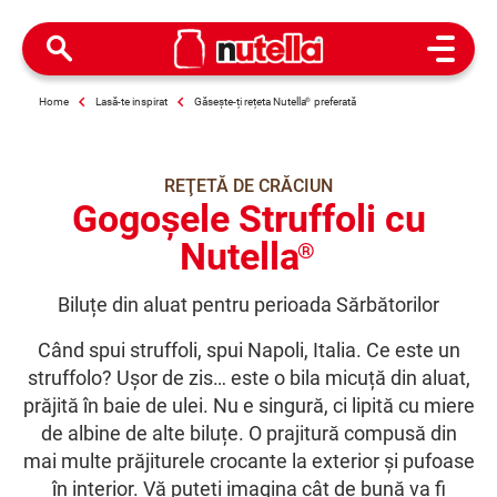
Open M
Home
Lasă-te inspirat
Găsește-ți rețeta Nutella
®
preferată
REŢETĂ DE CRĂCIUN
Gogoșele Struffoli cu
Nutella
®
Biluțe din aluat pentru perioada Sărbătorilor
Când spui struffoli, spui Napoli, Italia. Ce este un
struffolo? Ușor de zis… este o bila micuță din aluat,
prăjită în baie de ulei. Nu e singură, ci lipită cu miere
de albine de alte biluțe. O prajitură compusă din
mai multe prăjiturele crocante la exterior și pufoase
în interior. Vă puteți imagina cât de bună va fi