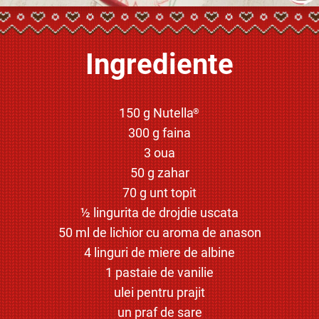
Ingrediente
150 g Nutella
®
300 g faina
3 oua
50 g zahar
70 g unt topit
½ lingurita de drojdie uscata
50 ml de lichior cu aroma de anason
4 linguri de miere de albine
1 pastaie de vanilie
ulei pentru prajit
un praf de sare