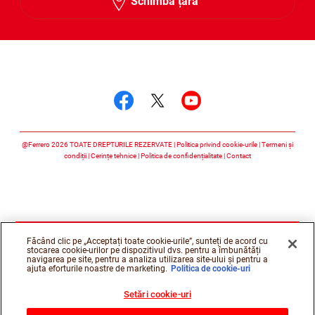
Schimbă țara
Urmărește-ne
Urmărește-ne faceboo
Urmărește-ne twitt
Urmărește-ne 
@Ferrero 2026 TOATE DREPTURILE REZERVATE
Politica privind cookie-urile
Termeni și
condiții
Cerințe tehnice
Politica de confidențialitate
Contact
Făcând clic pe „Acceptați toate cookie-urile”, sunteți de acord cu
stocarea cookie-urilor pe dispozitivul dvs. pentru a îmbunătăți
navigarea pe site, pentru a analiza utilizarea site-ului și pentru a
ajuta eforturile noastre de marketing.
Politica de cookie-uri
Setări cookie-uri