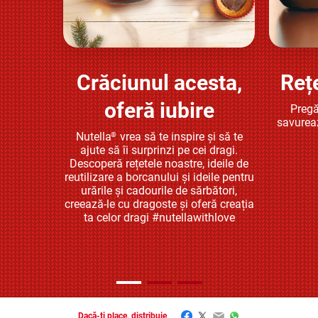
Crăciunul acesta,
Reț
Află mai multe
oferă iubire
Pregă
savurea
Nutella
vrea să te inspire și să te
®
ajute să îi surprinzi pe cei dragi.
Descoperă rețetele noastre, ideile de
reutilizare a borcanului și ideile pentru
urările și cadourile de sărbători,
creează-le cu dragoste și oferă creația
ta celor dragi #nutellawithlove
Facebook
Twitter
Email
WhatsApp
Dacă-ți place, distribuie