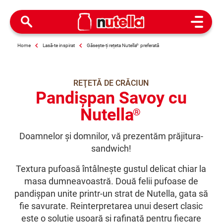
Open M
Home
Lasă-te inspirat
Găsește-ți rețeta Nutella
®
preferată
REŢETĂ DE CRĂCIUN
Pandișpan Savoy cu
Nutella
®
Doamnelor și domnilor, vă prezentăm prăjitura-
sandwich!
Textura pufoasă întâlnește gustul delicat chiar la
masa dumneavoastră. Două felii pufoase de
pandișpan unite printr-un strat de Nutella, gata să
fie savurate. Reinterpretarea unui desert clasic
este o soluție ușoară și rafinată pentru fiecare