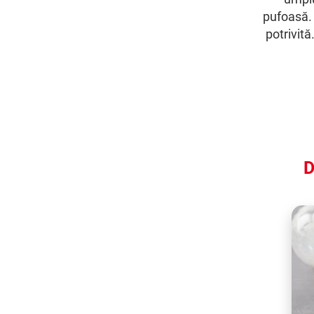
pufoasă. 
potrivită
D