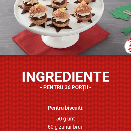
INGREDIENTE
PENTRU 36 PORȚII
Pentru biscuiti:
50 g unt
60 g zahar brun