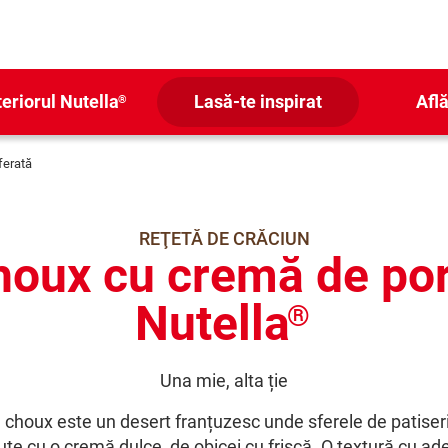
teriorul Nutella
Lasă-te inspirat
Află
®
ferată
REŢETĂ DE CRĂCIUN
houx cu cremă de por
Nutella
®
Una mie, alta ție
 choux este un desert franțuzesc unde sferele de patiser
te cu o cremă dulce, de obicei cu frișcă. O textură cu ad