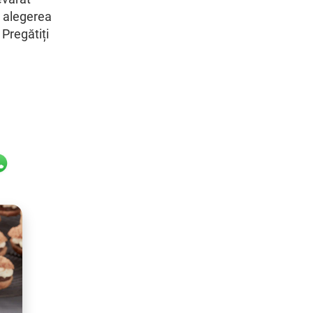
e alegerea
 Pregătiți
il
hatsApp