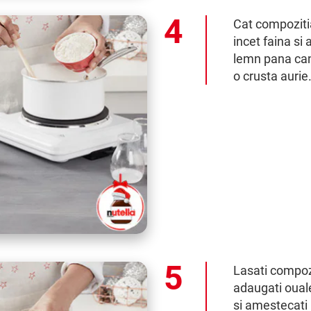
Cat compozitia
incet faina si
lemn pana can
o crusta aurie
Lasati compoz
adaugati ouale
si amestecati 