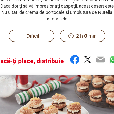
Daca doriți să vă impresionați oaspeții, acest desert est
. Nu uitați de crema de portocale și umplutură de Nutella.
ustensilele!
Dificil
2 h 0 min
Facebook
Twitter
Ema
W
acă-ți place, distribuie