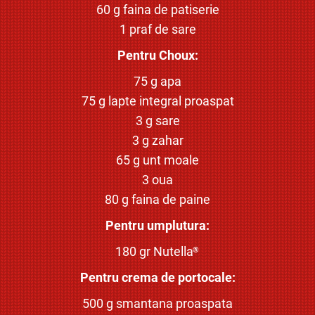
60 g faina de patiserie
1 praf de sare
Pentru Choux:
75 g apa
75 g lapte integral proaspat
3 g sare
3 g zahar
65 g unt moale
3 oua
80 g faina de paine
Pentru umplutura:
180 gr Nutella
®
Pentru crema de portocale:
500 g smantana proaspata