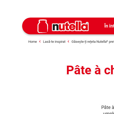
În in
Home
Lasă-te inspirat
Găsește-ți rețeta Nutella
pre
®
Pâte à c
Pâte à
umplu