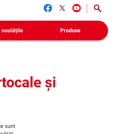
Urmărește-ne facebook
Urmărește-ne twitter
Urmărește-ne yo
 noutățile
Produse
tocale și
ie sunt
evărat