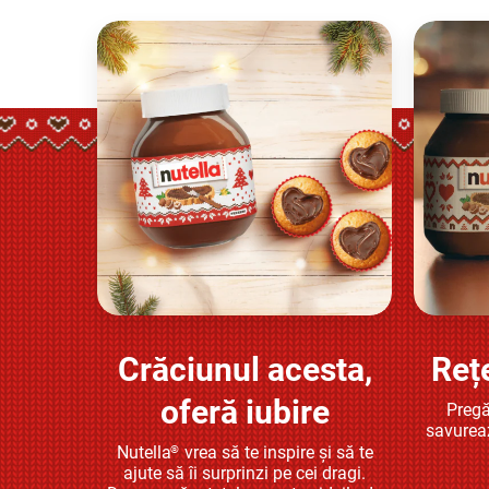
Crăciunul acesta,
Reț
Află mai multe
oferă iubire
Pregă
savurea
Nutella
vrea să te inspire și să te
®
ajute să îi surprinzi pe cei dragi.