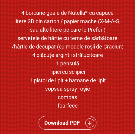
4 borcane goale de Nutella
cu capace
®
litere 3D din carton / papier mache (X-M-A-S;
sau alte litere pe care le Preferi)
șervețele de hârtie cu teme de sărbătoare
/hârtie de decupat (cu modele roșii de Crăciun)
4 plăcuțe argintii strălucitoare
1 pensulă
lipici cu sclipici
1 pistol de lipit + batoane de lipit
vopsea spray roșie
compas
foarfece
Download PDF