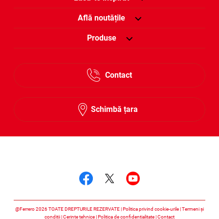
Află noutățile
Produse
Contact
Schimbă țara
Urmărește-ne
Urmărește-ne faceboo
Urmărește-ne twitt
Urmărește-ne 
@Ferrero 2026 TOATE DREPTURILE REZERVATE
Politica privind cookie-urile
Termeni și
condiții
Cerințe tehnice
Politica de confidențialitate
Contact