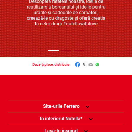
Descoperă rețetele noastre, ideile de
reutilizare a borcanului și ideile pentru
urările și cadourile de sărbători,
creează-le cu dragoste și oferă creația
ta celor dragi #nutellawithlove
Facebook
Twitter
Email
WhatsApp
Dacă-ți place, distribuie
Site-urile Ferrero
În interiorul Nutella
®
Lasă-te inspirat