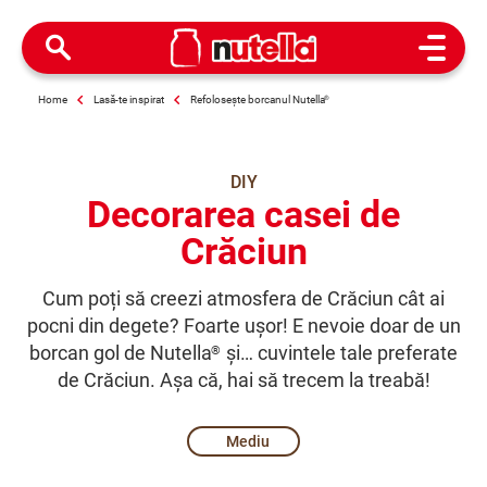
Open M
Home
Lasă-te inspirat
Refolosește borcanul Nutella
®
DIY
Decorarea casei de
Crăciun
Cum poți să creezi atmosfera de Crăciun cât ai
pocni din degete? Foarte ușor! E nevoie doar de un
borcan gol de Nutella
și… cuvintele tale preferate
®
de Crăciun. Așa că, hai să trecem la treabă!
Mediu