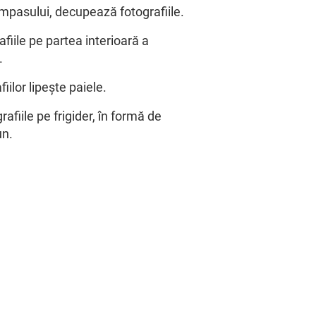
mpasului, decupează fotografiile.
afiile pe partea interioară a
.
fiilor lipește paiele.
afiile pe frigider, în formă de
un.