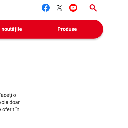
Urmărește-ne facebook
Urmărește-ne twitter
Urmărește-ne yo
 noutățile
Produse
Faceți o
voie doar
 oferit în