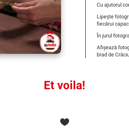
Cu ajutorul co
Lipește fotogr
fiecărui capac
În jurul fotogra
Afișează fotogr
brad de Crăci
Et voila!