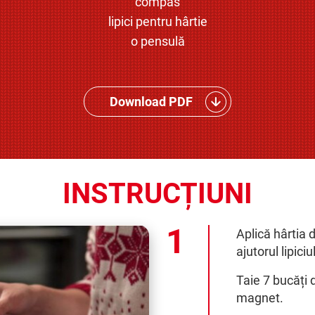
compas
lipici pentru hârtie
o pensulă
Download PDF
INSTRUCȚIUNI
Aplică hârtia 
ajutorul lipiciu
Taie 7 bucăți 
magnet.