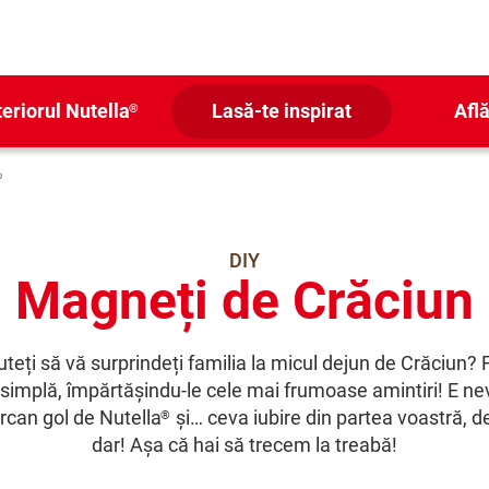
teriorul Nutella
Lasă-te inspirat
Află
®
®
DIY
Magneți de Crăciun
eți să vă surprindeți familia la micul dejun de Crăciun? 
 simplă, împărtășindu-le cele mai frumoase amintiri! E ne
rcan gol de Nutella
și… ceva iubire din partea voastră, de
®
dar! Așa că hai să trecem la treabă!