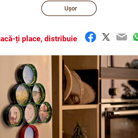
Ușor
Facebook
Twitter
Ema
W
acă-ți place, distribuie