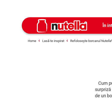
În in
Home
Lasă-te inspirat
Refolosește borcanul Nutella
Cum put
surpriză
de un bo