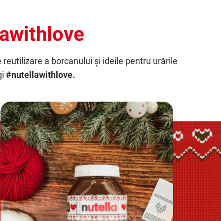
lawithlove
 reutilizare a borcanului și ideile pentru urările
gi
#nutellawithlove.