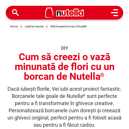
Open M
Home
Lasă-te inspirat
Refolosește borcanul Nutella
®
DIY
Cum să creezi o vază
minunată de flori cu un
borcan de Nutella
®
Dacă iubești florile, Vei iubi acest proiect fantastic.
Borcanele tale goale de Nutella
sunt perfecte
®
pentru a fi transformate în ghivece creative.
Personalizează borcanele cum dorești și creează
un ghiveci original, perfect pentru a fi folosit acasă
sau pentru a fi făcut cadou.