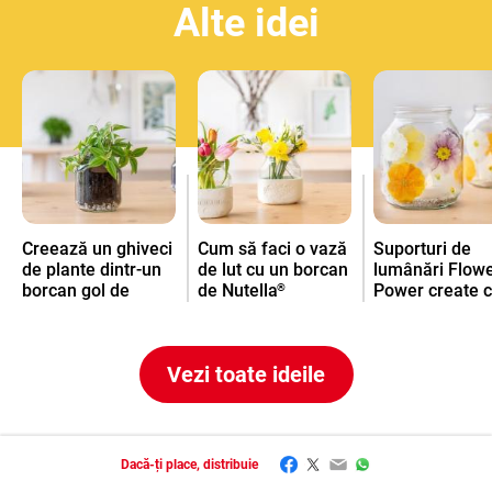
Alte idei
Creează un ghiveci
Cum să faci o vază
Suporturi de
de plante dintr-un
de lut cu un borcan
lumânări Flow
borcan gol de
de Nutella
Power create 
®
Nutella
borcane de
®
Nutella
®
Vezi toate ideile
Facebook
Twitter
Email
WhatsApp
Dacă-ți place, distribuie