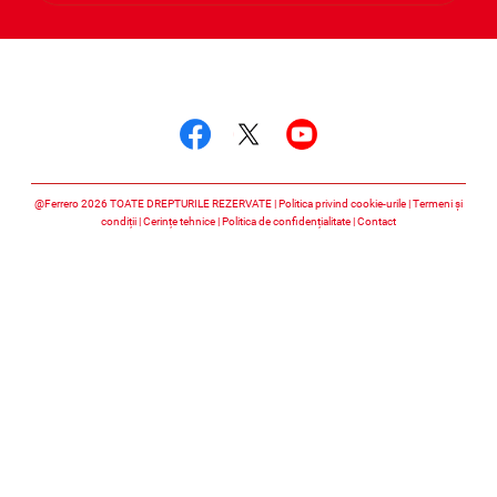
Urmărește-ne
Urmărește-ne faceboo
Urmărește-ne twitt
Urmărește-ne 
@Ferrero 2026 TOATE DREPTURILE REZERVATE
Politica privind cookie-urile
Termeni și
condiții
Cerințe tehnice
Politica de confidențialitate
Contact