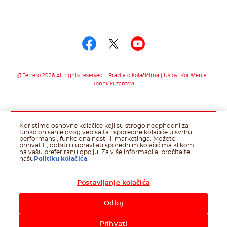
Prati nas na
Prati nas na facebo
Prati nas na twit
Prati nas na 
@Ferrero 2026 All rights reserved.
Pravila o kolačićima
Uslovi Korišćenja
Tehnički zahtevi
Koristimo osnovne kolačiće koji su strogo neophodni za
funkcionisanje ovog veb sajta i sporedne kolačiće u svrhu
performansi, funkcionalnosti ili marketinga. Možete
prihvatiti, odbiti ili upravljati sporednim kolačićima klikom
na vašu preferiranu opciju. Za više informacija, pročitajte
našu
Politiku kolačića
.
Postavljanje kolačića
Odbij
Prihvati