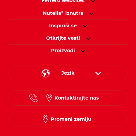
Ferrero websites
Nutella
iznutra
®
Inspiriši se
Otkrijte vesti
Proizvodi
Jezik
Serbian
Kontaktirajte nas
Promeni zemlju