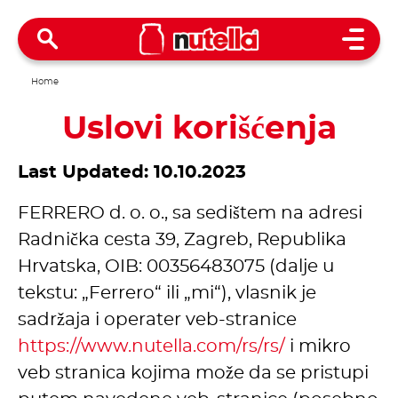
Open 
Home
Uslovi korišćenja
Last Updated: 10.10.2023
FERRERO d. o. o., sa sedištem na adresi
Radnička cesta 39, Zagreb, Republika
Hrvatska, OIB: 00356483075 (dalje u
tekstu: „Ferrero“ ili „mi“), vlasnik je
sadržaja i operater veb-stranice
https://www.nutella.com/rs/rs/
i mikro
veb stranica kojima može da se pristupi