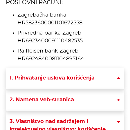
POSLOVNI RAČUNI:
Zagrebačka banka
HR5823600001101672558
Privredna banka Zagreb
HR6923400091110482535
Raiffeisen bank Zagreb
HR6924840081104895164
1. Prihvatanje uslova korišćenja
2. Namena veb-stranica
3. Vlasništvo nad sadržajem i
intelektualno vlasništvo; korišćenje