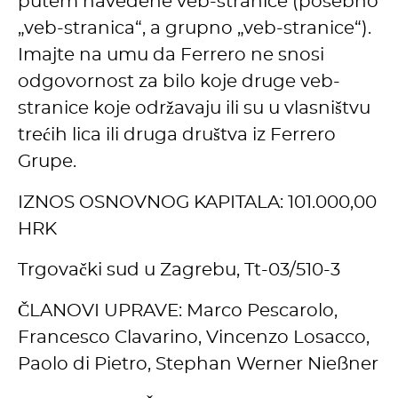
putem navedene veb-stranice (posebno
„veb-stranica“, a grupno „veb-stranice“).
Imajte na umu da Ferrero ne snosi
odgovornost za bilo koje druge veb-
stranice koje održavaju ili su u vlasništvu
trećih lica ili druga društva iz Ferrero
Grupe.
IZNOS OSNOVNOG KAPITALA: 101.000,00
HRK
Trgovački sud u Zagrebu, Tt-03/510-3
ČLANOVI UPRAVE: Marco Pescarolo,
Francesco Clavarino, Vincenzo Losacco,
Paolo di Pietro, Stephan Werner Nießner