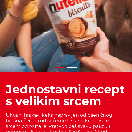
Jednostavni recept
s velikim srcem
Ukusni hrskavi keks napravljen od pšeničnog
brašna, šećera od šećerne trske, s kremastim
srcem od Nutelle. Pretvori baš svaku pauzu i