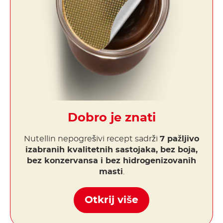
Dobro je znati
Nutellin nepogrešivi recept sadrži
7 pažljivo
izabranih kvalitetnih sastojaka, bez boja,
bez konzervansa i bez hidrogenizovanih
masti
.
Otkrij više