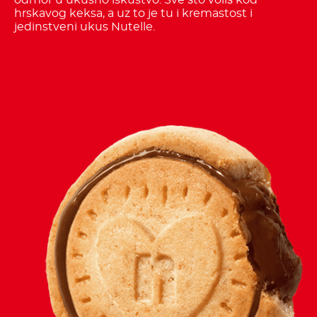
odmor u ukusno iskustvo. Sve što voliš kod
hrskavog keksa, a uz to je tu i kremastost i
jedinstveni ukus Nutelle.