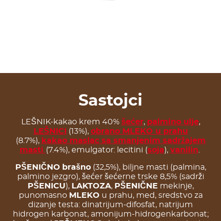
Sastojci
LEŠNIK-kakao krem 40%
šećer
,
palmino ulje
,
LEŠNICI
(13%),
obrano MLEKO u prahu
(8.7%),
kakao maslac sa smanjenim sadržajem
masti
(7.4%), emulgator: lecitini (
soja
),
vanilin
.
PŠENIČNO
brašno
(32,5%), biljne masti (palmina,
palmino jezgro), šećer šećerne trske 8,5% (sadrži
PŠENICU
),
LAKTOZA
,
PŠENIČNE
mekinje,
punomasno
MLEKO
u prahu, med, sredstvo za
dizanje testa: dinatrijum-difosfat, natrijum
hidrogen karbonat, amonijum-hidrogenkarbonat;