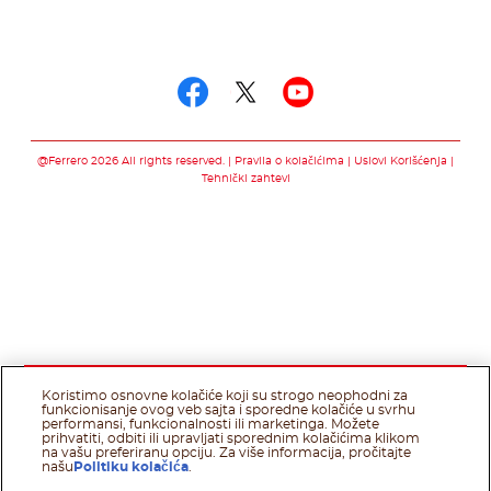
Prati nas na
Prati nas na facebo
Prati nas na twit
Prati nas na 
@Ferrero 2026 All rights reserved.
Pravila o kolačićima
Uslovi Korišćenja
Tehnički zahtevi
Koristimo osnovne kolačiće koji su strogo neophodni za
funkcionisanje ovog veb sajta i sporedne kolačiće u svrhu
performansi, funkcionalnosti ili marketinga. Možete
prihvatiti, odbiti ili upravljati sporednim kolačićima klikom
na vašu preferiranu opciju. Za više informacija, pročitajte
našu
Politiku kolačića
.