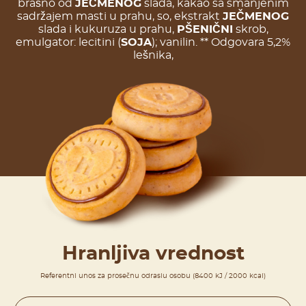
brašno od
JEČMENOG
slada, kakao sa smanjenim
sadržajem masti u prahu, so, ekstrakt
JEČMENOG
slada i kukuruza u prahu,
PŠENIČNI
skrob,
emulgator: lecitini (
SOJA
); vanilin. ** Odgovara 5,2%
lešnika,
Hranljiva vrednost
Referentni unos za prosečnu odraslu osobu (8400 kJ / 2000 kcal)