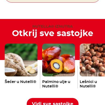
NUTELLA® IZNUTRA
Otkrij sve sastojke
Šećer u Nutelli®
Palmino ulje u
Lešnici u
Nutelli®
Nutelli®
Vidi sve sastojke