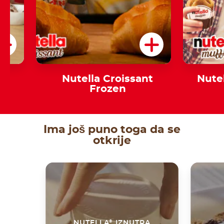
d
Nutella Croissant
Nute
Frozen
Ima još puno toga da se
otkrije
®
NUTELLA
IZNUTRA