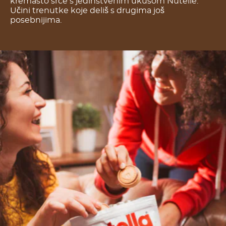
kremasto srce s jedinstvenim ukusom Nutelle.
Učini trenutke koje deliš s drugima još
posebnijima.