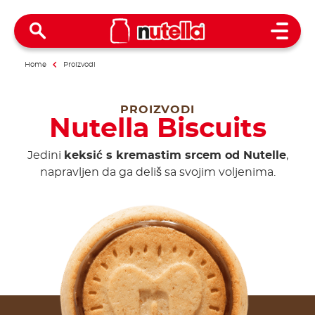
Open 
Home
Proizvodi
PROIZVODI
Nutella Biscuits
Jedini
keksić s kremastim srcem od Nutelle
,
napravljen da ga deliš sa svojim voljenima.