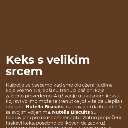
Keks s velikim
srcem
Najbolje se osećamo kad smo okruženi ljudima
koje volimo. Najlepši su trenuci baš oni koje
zajedno provedemo. A uživanje u ukusnom keksu
koji svi volimo može te trenutke još više da ulepša i
obogati!
Nutella Biscuits
, napravljeni da ih podeliš
sa svojim voljenima.
Nutella Biscuits
su
napravljeni po ukusnom receptu: zlatno prepečeni
hrskavi keks, posebno oblikovan da zaokruži