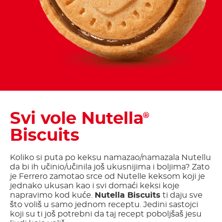
Svi vole Nutella
®
Biscuits
Koliko si puta po keksu namazao/namazala Nutellu
da bi ih učinio/učinila još ukusnijima i boljima? Zato
je Ferrero zamotao srce od Nutelle keksom koji je
jednako ukusan kao i svi domaći keksi koje
napravimo kod kuće.
Nutella Biscuits
ti daju sve
što voliš u samo jednom receptu. Jedini sastojci
koji su ti još potrebni da taj recept poboljšaš jesu