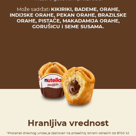
Može sadržati
KIKIRIKI, BADEME, ORAHE,
INDIJSKE ORAHE, PEKAN ORAHE, BRAZILSKE
ORAHE, PISTAĆE, MAKADAMIJA ORAHE,
GORUŠICU i SEME SUSAMA.
Hranljiva vrednost
*Procenat dnevnog unosa je zasnovan na prosečnoj ishrani odraslih od 8700 kJ.