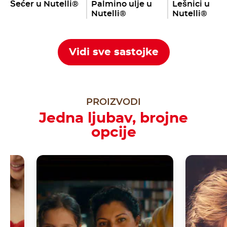
Šećer u Nutelli®
Palmino ulje u
Lešnici u
Nutelli®
Nutelli®
Vidi sve sastojke
PROIZVODI
Jedna ljubav, brojne
opcije