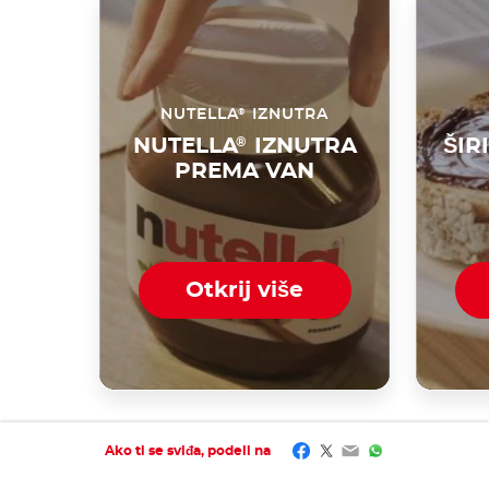
®
NUTELLA
IZNUTRA
NUTELLA
®
IZNUTRA
ŠIR
PREMA VAN
Otkrij više
Facebook
Twitter
Email
WhatsApp
Ako ti se sviđa, podeli na