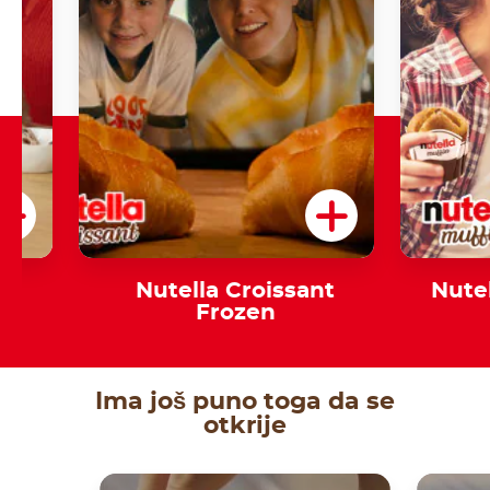
d
Nutella Croissant
Nute
Frozen
Ima još puno toga da se
otkrije