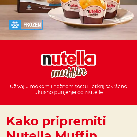
Uživaj u mekom i nežnom testu i otkrij savršeno
ukusno punjenje od Nutelle
Kako pripremiti
Nutella Muffin