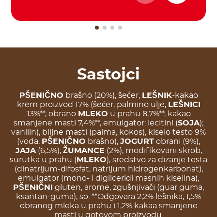
Sastojci
PŠENIČNO
brašno (20%), šećer,
LEŠNIK
-kakao
krem proizvod 17% (šećer, palmino ulje,
LEŠNICI
13%**, obrano
MLEKO
u prahu 8,7%**, kakao
smanjene masti 7,4%**, emulgator: lecitini (
SOJA
);
vanilin), biljne masti (palma, kokos), kiselo testo 9%
(voda,
PŠENIČNO
brašno),
JOGURT
obrani (9%),
JAJA
(6,5%),
ŽUMANCE
(2%), modifikovani skrob,
surutka u prahu (
MLEKO
), sredstvo za dizanje testa
(dinatrijum-difosfat, natrijum hidrogenkarbonat),
emulgator (mono- i digliceridi masnih kiselina),
PŠENIČNI
gluten, arome, zgušnjivači (guar guma,
ksantan-guma), so. **Odgovara 2,2% lešnika, 1,5%
obranog mleka u prahu i 1,2% kakaa smanjene
masti u gotovom proizvodu.