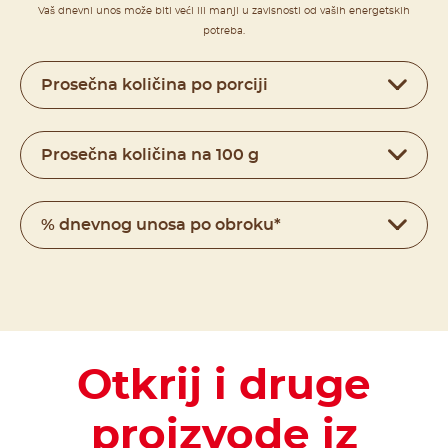
Vaš dnevni unos može biti veći ili manji u zavisnosti od vaših energetskih
potreba.
Prosečna količina po porciji
Prosečna količina na 100 g
% dnevnog unosa po obroku*
Otkrij i druge
proizvode iz