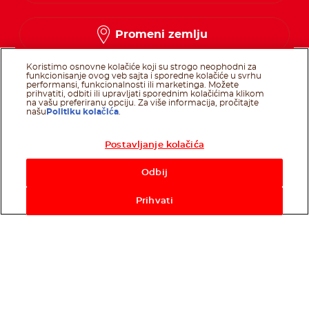
Promeni zemlju
Koristimo osnovne kolačiće koji su strogo neophodni za
funkcionisanje ovog veb sajta i sporedne kolačiće u svrhu
performansi, funkcionalnosti ili marketinga. Možete
prihvatiti, odbiti ili upravljati sporednim kolačićima klikom
Prati nas na
na vašu preferiranu opciju. Za više informacija, pročitajte
našu
Politiku kolačića
.
Postavljanje kolačića
Prati nas na facebo
Prati nas na twit
Prati nas na 
Odbij
@Ferrero 2026 All rights reserved.
Pravila o kolačićima
Uslovi Korišćenja
Tehnički zahtevi
Prihvati