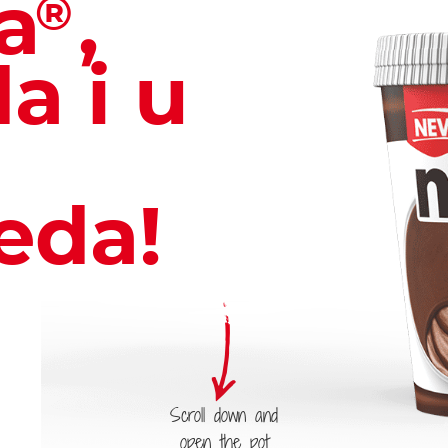
a
,
®
a i u
u
eda!