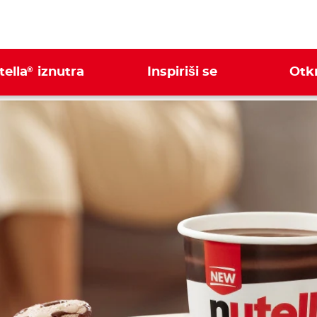
®
tella
iznutra
Inspiriši se
Otkr