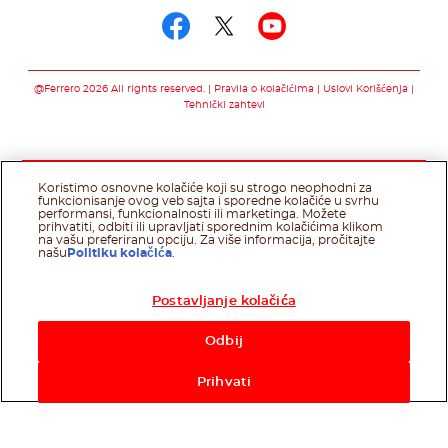
Prati nas na facebo
Prati nas na twit
Prati nas na 
@Ferrero 2026 All rights reserved.
Pravila o kolačićima
Uslovi Korišćenja
Tehnički zahtevi
Koristimo osnovne kolačiće koji su strogo neophodni za
funkcionisanje ovog veb sajta i sporedne kolačiće u svrhu
performansi, funkcionalnosti ili marketinga. Možete
prihvatiti, odbiti ili upravljati sporednim kolačićima klikom
na vašu preferiranu opciju. Za više informacija, pročitajte
našu
Politiku kolačića
.
Postavljanje kolačića
Odbij
Prihvati