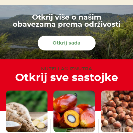
Otkrij više o našim
obavezama prema održivosti
Otkrij sada
NUTELLA® IZNUTRA
Otkrij sve sastojke