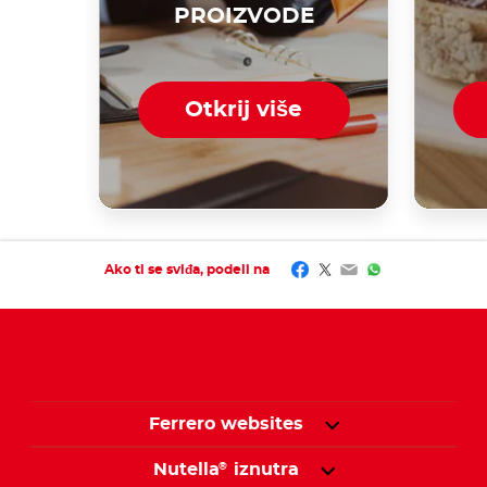
PROIZVODE
Otkrij više
Facebook
Twitter
Email
WhatsApp
Ako ti se sviđa, podeli na
Ferrero websites
Nutella
iznutra
®