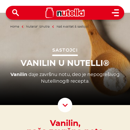
Open 
Home
Nutella
®
iznutra
Naš kvalitet & sastojci
SASTOJCI
VANILIN U NUTELLI®
Vanilin
daje završnu notu, deo je nepogrešivog
Nutellinog® recepta.
Scroll D
Vanilin,