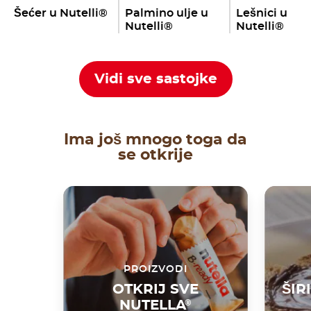
Šećer u Nutelli®
Palmino ulje u
Lešnici u
Nutelli®
Nutelli®
Vidi sve sastojke
Ima još mnogo toga da
se otkrije
PROIZVODI
OTKRIJ SVE
ŠIR
NUTELLA
®