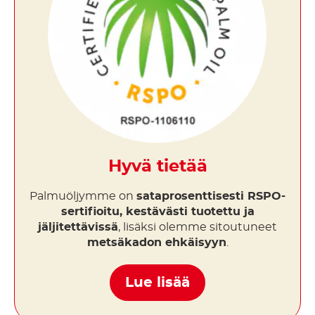
Hyvä tietää
Palmuöljymme on
sataprosenttisesti RSPO-
sertifioitu, kestävästi tuotettu ja
jäljitettävissä
, lisäksi olemme sitoutuneet
metsäkadon ehkäisyyn
.
Lue lisää