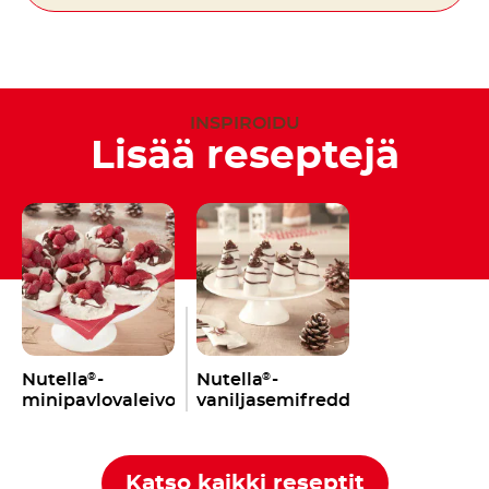
INSPIROIDU
Lisää reseptejä
Nutella
-
Nutella
-
®
®
minipavlovaleivokset
vaniljasemifreddo
Katso kaikki reseptit