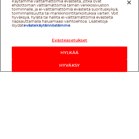
Käytämme välttämättömiä evästeitä, jotka ovat
ehdottoman välttämättömiä tämän verkkosivuston
toiminnalle, ja ei-välttämättömiä evästeitä suorituskykyä,
toiminnallisuutta tai markkinointitarkoituksia varten. Voit
hyväksyä, hylätä tai hallita ei-välttämättömiä evästeitä
napsauttamalla haluamaasi vaihtoehtoa. Lisätietoja
löydät
evästekäytännöstämme
.
Evästeasetukset
HYLKÄÄ
HYVÄKSY