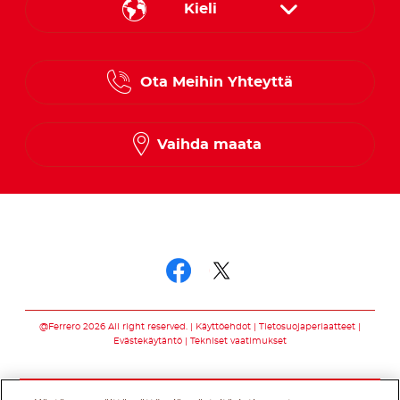
Kieli
Danish
Ota Meihin Yhteyttä
Finnish
Norwegian
Vaihda maata
Swedish
Seuraa meitä somessa
Seuraa meitä som
Seuraa meitä s
@Ferrero 2026 All right reserved.
Käyttöehdot
Tietosuojaperiaatteet
Evästekäytäntö
Tekniset vaatimukset