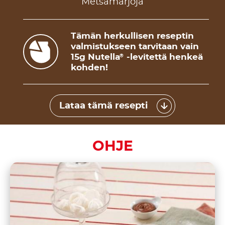
Metsämarjoja
Tämän herkullisen reseptin
valmistukseen tarvitaan vain
15g Nutella
-levitettä henkeä
®
kohden!
Lataa tämä resepti
OHJE