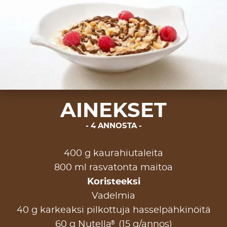
AINEKSET
4 ANNOSTA
400 g kaurahiutaleita
800 ml rasvatonta maitoa
Koristeeksi
Vadelmia
40 g karkeaksi pilkottuja hasselpähkinöitä
®
60 g Nutella
(15 g/annos)