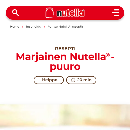
Open 
Home
Inspiroidu
Valitse Nutella
®
-reseptisi
RESEPTI
Marjainen Nutella
-
®
puuro
Helppo
20 min