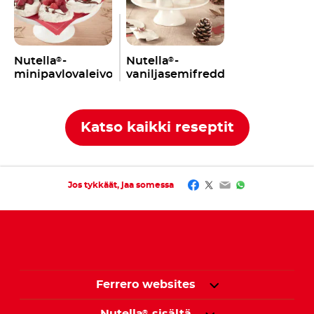
Nutella
-
Nutella
-
®
®
minipavlovaleivokset
vaniljasemifreddo
Katso kaikki reseptit
Facebook
Twitter
Email
WhatsApp
Jos tykkäät, jaa somessa
Ferrero websites
®