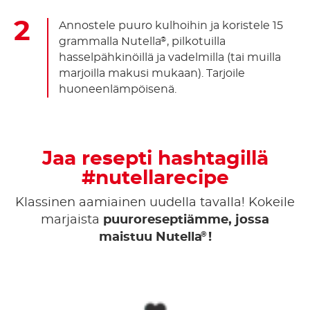
Annostele puuro kulhoihin ja koristele 15
grammalla Nutella
, pilkotuilla
®
hasselpähkinöillä ja vadelmilla (tai muilla
marjoilla makusi mukaan). Tarjoile
huoneenlämpöisenä.
Jaa resepti hashtagillä
#nutellarecipe
Klassinen aamiainen uudella tavalla! Kokeile
marjaista
puuroreseptiämme, jossa
®
maistuu Nutella
!