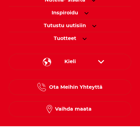
Nutella
sisältä
Inspiroidu
Tutustu uutisiin
Tuotteet
Kieli
Danish
Ota Meihin Yhteyttä
Finnish
Norwegian
Vaihda maata
Swedish