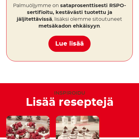
Palmuöljymme on
sataprosenttisesti RSPO-
sertifioitu, kestävästi tuotettu ja
jäljitettävissä
, lisäksi olemme sitoutuneet
metsäkadon ehkäisyyn
.
Lue lisää
INSPIROIDU
Lisää reseptejä