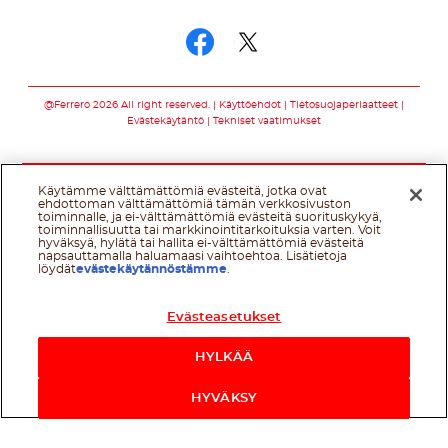
Seuraa meitä somessa
Seuraa meitä som
Seuraa meitä s
@Ferrero 2026 All right reserved.
Käyttöehdot
Tietosuojaperiaatteet
Evästekäytäntö
Tekniset vaatimukset
Käytämme välttämättömiä evästeitä, jotka ovat
ehdottoman välttämättömiä tämän verkkosivuston
toiminnalle, ja ei-välttämättömiä evästeitä suorituskykyä,
toiminnallisuutta tai markkinointitarkoituksia varten. Voit
hyväksyä, hylätä tai hallita ei-välttämättömiä evästeitä
napsauttamalla haluamaasi vaihtoehtoa. Lisätietoja
löydät
evästekäytännöstämme
.
Evästeasetukset
HYLKÄÄ
HYVÄKSY