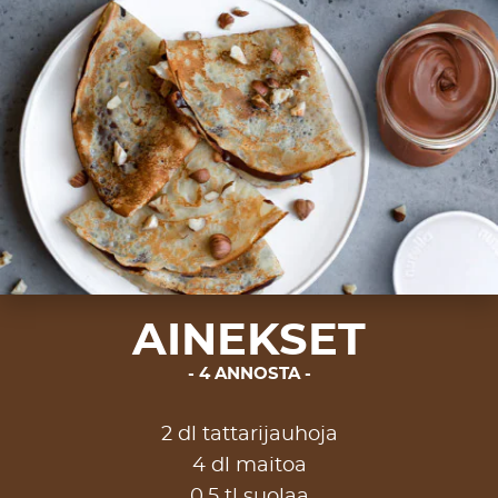
AINEKSET
4 ANNOSTA
2 dl tattarijauhoja
4 dl maitoa
0,5 tl suolaa