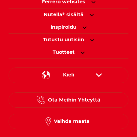
Ferrero websites
Nutella
sisältä
®
Inspiroidu
Tutustu uutisiin
Tuotteet
Kieli
Danish
Ota Meihin Yhteyttä
Finnish
Norwegian
Vaihda maata
Swedish