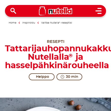
Open 
Home
Inspiroidu
Valitse Nutella
®
-reseptisi
RESEPTI
Tattarijauhopannukakk
Nutellalla
ja
®
hasselpähkinärouheella
Helppo
30 min