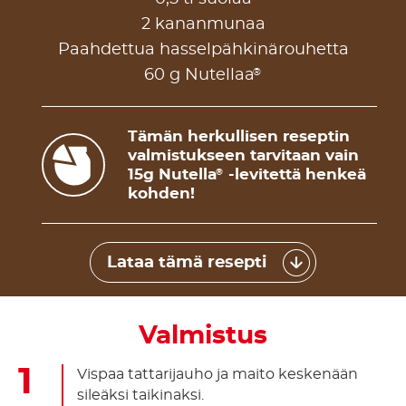
2 kananmunaa
Paahdettua hasselpähkinärouhetta
®
60 g Nutellaa
Tämän herkullisen reseptin
valmistukseen tarvitaan vain
15g Nutella
-levitettä henkeä
®
kohden!
Lataa tämä resepti
Valmistus
Vispaa tattarijauho ja maito keskenään
sileäksi taikinaksi.