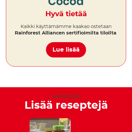
Hyvä tietää
Kaikki käyttämämme kaakao ostetaan
Rainforest Alliancen sertifioimilta tiloilta
.
Lue lisää
INSPIROIDU
Lisää reseptejä