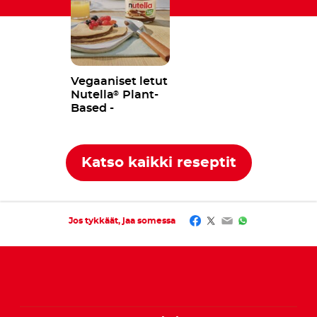
Vegaaniset letut
Nutella
Plant-
®
Based -
levitteellä
Katso kaikki reseptit
Facebook
Twitter
Email
WhatsApp
Jos tykkäät, jaa somessa