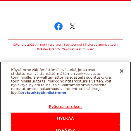
Seuraa meitä somessa
Seuraa meitä som
Seuraa meitä s
@Ferrero 2026 All right reserved.
Käyttöehdot
Tietosuojaperiaatteet
Evästekäytäntö
Tekniset vaatimukset
Käytämme välttämättömiä evästeitä, jotka ovat
ehdottoman välttämättömiä tämän verkkosivuston
toiminnalle, ja ei-välttämättömiä evästeitä suorituskykyä,
toiminnallisuutta tai markkinointitarkoituksia varten. Voit
hyväksyä, hylätä tai hallita ei-välttämättömiä evästeitä
napsauttamalla haluamaasi vaihtoehtoa. Lisätietoja
löydät
evästekäytännöstämme
.
Evästeasetukset
HYLKÄÄ
HYVÄKSY