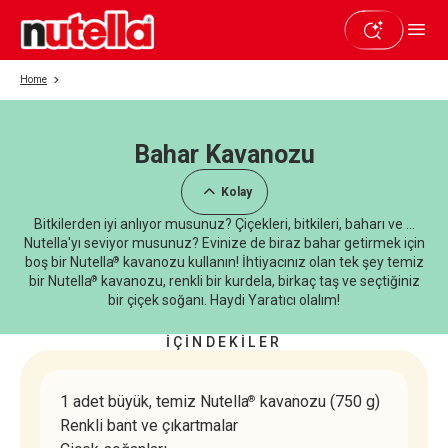
Home
Bahar Kavanozu
Beğendiyseniz paylaşın
Kolay
Bitkilerden iyi anlıyor musunuz? Çiçekleri, bitkileri, baharı ve ...
Nutella'yı seviyor musunuz? Evinize de biraz bahar getirmek için
boş bir Nutella
kavanozu kullanın! İhtiyacınız olan tek şey temiz
®
bir Nutella
kavanozu, renkli bir kurdela, birkaç taş ve seçtiğiniz
®
bir çiçek soğanı. Haydi Yaratıcı olalım!
İÇİNDEKİLER
1 adet büyük, temiz Nutella
kavanozu (750 g)
®
Renkli bant ve çıkartmalar