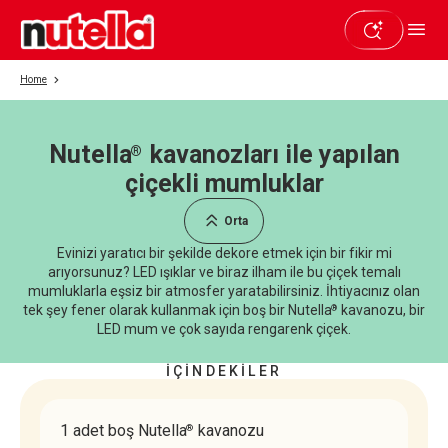
Home
Nutella
kavanozları ile yapılan
®
Beğendiyseniz paylaşın
çiçekli mumluklar
Orta
Evinizi yaratıcı bir şekilde dekore etmek için bir fikir mi
arıyorsunuz? LED ışıklar ve biraz ilham ile bu çiçek temalı
mumluklarla eşsiz bir atmosfer yaratabilirsiniz. İhtiyacınız olan
tek şey fener olarak kullanmak için boş bir Nutella
kavanozu, bir
®
LED mum ve çok sayıda rengarenk çiçek.
İÇİNDEKİLER
1 adet boş Nutella
kavanozu
®