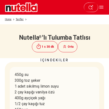
Home
Tarifler
Nutella
'lı Tulumba Tatlısı
®
Beğendiyseniz paylaşın
1 s 30 dk
Orta
İÇİNDEKİLER
450g su
300g toz şeker
1 adet sıkılmış limon suyu
2 çay kaşığı vanilya özü
400g ayçiçek yağı
1/2 çay kaşığı tuz