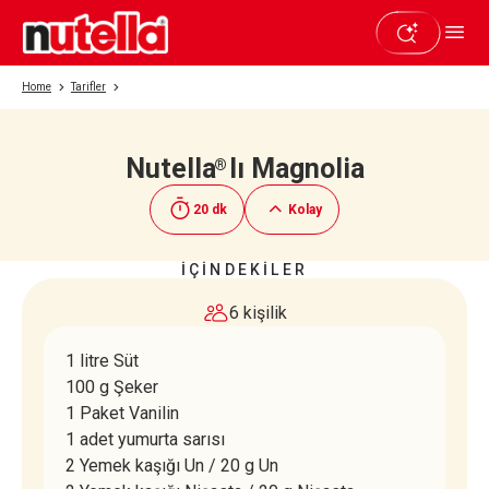
Home
Tarifler
Nutella
lı Magnolia
®
Beğendiyseniz paylaşın
20 dk
Kolay
İÇİNDEKİLER
6 kişilik
1 litre Süt
100 g Şeker
1 Paket Vanilin
1 adet yumurta sarısı
2 Yemek kaşığı Un / 20 g Un