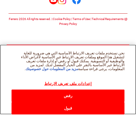
تابعنا على facebook
تابعنا على instagram
تابعنا على youtube
Cookie Policy
Terms of Use
Technical Requirements
@Ferrero 2026 All rights reserved.
Privacy Policy
نحن نستخدم ملفات تعريف الارتباط الأساسية التي هي ضرورية للغاية
لتشغيل هذا الموقع وملفات تعريف الارتباط غير الأساسية لأغراض الأداء
والوظيفية أو التسويقية. يمكنك قبول أو رفض أو إدارة ملفات تعريف
الارتباط غير الأساسية بالنقر على الخيار المفضل لديك. لمزيد من
المعلومات، يرجى قراءة سياسة
مزيد من المعلومات حول خصوصيتك
.
إعدادات ملف تعريف الارتباط
رفض
قبول