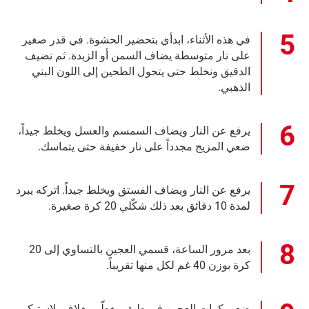
في هذه الأثناء، ابدأي بتحضير الحشوة. في قدر صغير
على نار متوسطة يضاف السمن أو الزبدة. ثم نضيف
الدقيق ونخلط حتى يتحول الطحين إلى اللون البني
الذهبي.
يرفع عن النار ويضاف السمسم والعسل ويخلط جيداً،
ضعي المزيج مجدداً على نار خفيفة حتى يتماسك.
يرفع عن النار ويضاف الفستق ويخلط جيداً. اتركه يبرد
لمدة 10 دقائق بعد ذلك شكّلي 20 كرة صغيرة.
بعد مرور الساعة، قسمي العجين بالتساوي إلى 20
كرة بوزن 40 غم لكل منها تقريباً.
ضعي كرات العجين في طبق مغطّى بغلاف بلاستيكي.