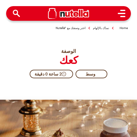
Open Menu
Home
نمدّك بالإلهام
اختر وصفتك مع
®
Nutella
الوصفة
كعك
وسط​
2 ساعة 0 دقيقة