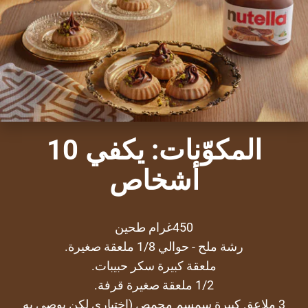
المكوّنات: يكفي 10
أشخاص
450غرام طحين
رشة ملح - حوالي 1/8 ملعقة صغيرة.
ملعقة كبيرة سكر حبيبات.
1/2 ملعقة صغيرة قرفة.
3 ملاعق كبيرة سمسم محمص (اختياري لكن يوصى به