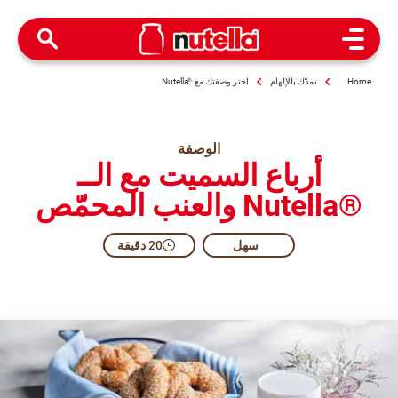
Open Menu
Home
نمدّك بالإلهام
اختر وصفتك مع
®
Nutella
الوصفة
أرباع السميت مع الــ
®Nutella والعنب المحمّص
سهل
20 دقيقة