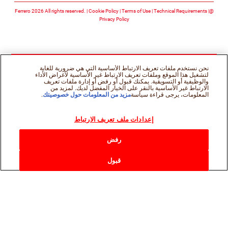
Cookie Policy
Terms of Use
Technical Requirements
@Ferrero 2026 All rights reserved.
Privacy Policy
نحن نستخدم ملفات تعريف الارتباط الأساسية التي هي ضرورية للغاية
لتشغيل هذا الموقع وملفات تعريف الارتباط غير الأساسية لأغراض الأداء
والوظيفية أو التسويقية. يمكنك قبول أو رفض أو إدارة ملفات تعريف
الارتباط غير الأساسية بالنقر على الخيار المفضل لديك. لمزيد من
المعلومات، يرجى قراءة سياسة
مزيد من المعلومات حول خصوصيتك
.
إعدادات ملف تعريف الارتباط
رفض
قبول