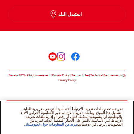
English
استبدل البلد
Arabic
تابعنا على
تابعنا على facebook
تابعنا على instagram
تابعنا على youtube
Cookie Policy
Terms of Use
Technical Requirements
@Ferrero 2026 All rights reserved.
Privacy Policy
نحن نستخدم ملفات تعريف الارتباط الأساسية التي هي ضرورية للغاية
لتشغيل هذا الموقع وملفات تعريف الارتباط غير الأساسية لأغراض الأداء
والوظيفية أو التسويقية. يمكنك قبول أو رفض أو إدارة ملفات تعريف
الارتباط غير الأساسية بالنقر على الخيار المفضل لديك. لمزيد من
المعلومات، يرجى قراءة سياسة
مزيد من المعلومات حول خصوصيتك
.