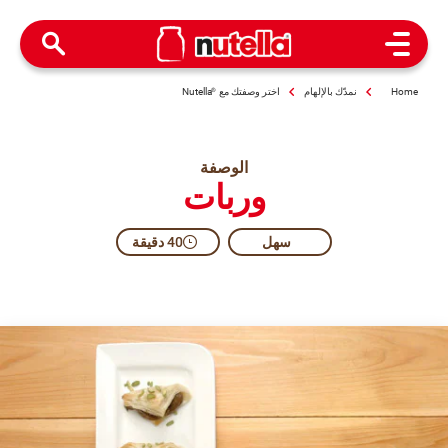
Open Menu
Home
نمدّك بالإلهام
اختر وصفتك مع
®
Nutella
الوصفة
وربات
سهل
40 دقيقة