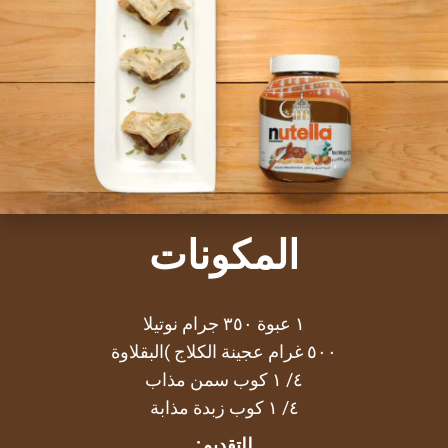
المكونات
١ عبوة ٣٥٠ جرام نوتيلا
٥٠٠ غرام عجينة الكلاج )البقلاوة
٤/ ١ كوب سمن مذاب
٤/ ١ كوب زبدة مذابة
للتقديم: