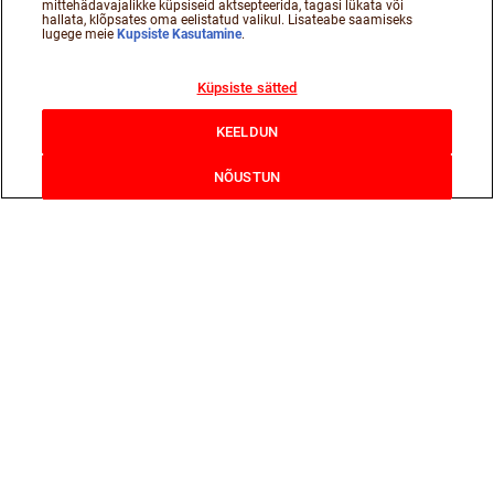
mittehädavajalikke küpsiseid aktsepteerida, tagasi lükata või
hallata, klõpsates oma eelistatud valikul. Lisateabe saamiseks
lugege meie
Kupsiste Kasutamine
.
Küpsiste sätted
KEELDUN
NÕUSTUN