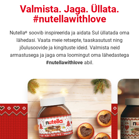
Valmista. Jaga. Üllata.
#nutellawithlove
Nutella
soovib inspireerida ja aidata Sul üllatada oma
®
lähedasi. Vaata meie retsepte, taaskasutust ning
jõulusoovide ja kingituste ideid. Valmista neid
armastusega ja jaga oma loomingut oma lähedastega
#nutellawithlove
abil.