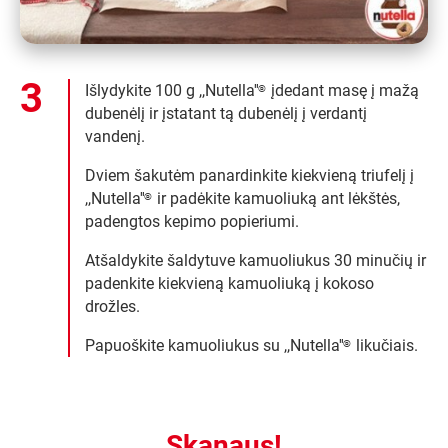
Išlydykite 100 g ,,Nutella''
įdedant masę į mažą
®
dubenėlį ir įstatant tą dubenėlį į verdantį
vandenį.
Dviem šakutėm panardinkite kiekvieną triufelį į
,,Nutella''
ir padėkite kamuoliuką ant lėkštės,
®
padengtos kepimo popieriumi.
Atšaldykite šaldytuve kamuoliukus 30 minučių ir
padenkite kiekvieną kamuoliuką į kokoso
drožles.
Papuoškite kamuoliukus su ,,Nutella''
likučiais.
®
Skanaus!