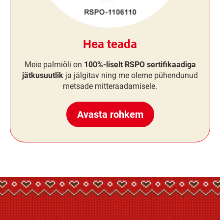
Hea teada
Meie palmiõli on
100%-liselt RSPO sertifikaadiga
jätkusuutlik
ja jälgitav ning me oleme pühendunud
metsade mitteraadamisele.
Avasta rohkem