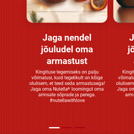
Jaga nendel
J
Avasta rohkem
jõuludel oma
j
armastust
Kingituse tegemiseks on palju
Kingi
võimalusi, kuid tegelikult on kõige
võimalu
olulisem, et teed seda armastusega!
olulisem
Jaga oma Nutella
loomingut oma
Jaga om
®
armsate sõprade ja perega.
arms
#nutellawithlove