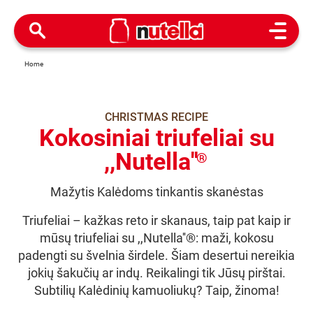
Open M
Home
CHRISTMAS RECIPE
Kokosiniai triufeliai su
,,Nutella''
®
Mažytis Kalėdoms tinkantis skanėstas
Triufeliai – kažkas reto ir skanaus, taip pat kaip ir
mūsų triufeliai su ,,Nutella''®: maži, kokosu
padengti su švelnia širdele. Šiam desertui nereikia
jokių šakučių ar indų. Reikalingi tik Jūsų pirštai.
Subtilių Kalėdinių kamuoliukų? Taip, žinoma!