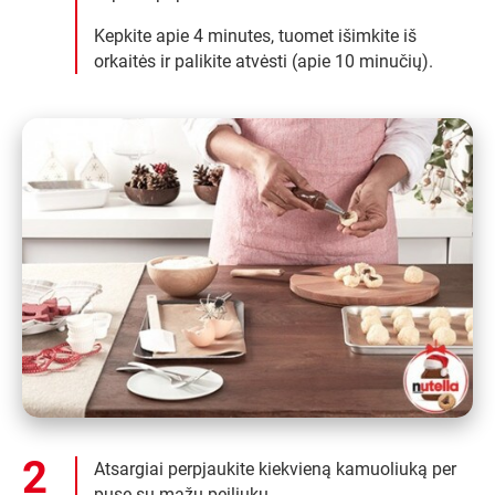
Kepkite apie 4 minutes, tuomet išimkite iš
orkaitės ir palikite atvėsti (apie 10 minučių).
Atsargiai perpjaukite kiekvieną kamuoliuką per
pusę su mažu peiliuku.