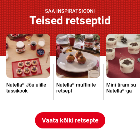
SAA INSPIRATSIOONI
Teised retseptid
Nutella
Jõululille
Nutella
muffinite
Mini-tiramisu
®
®
tassikook
retsept
Nutella
-ga
®
Vaata kõiki retsepte