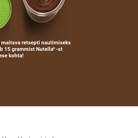
e maitsva retsepti nautimiseks
ab 15 grammist Nutella
-st
®
ese kohta!