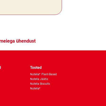
 meiega ühendust
d
Tooted
Nutella
Plant-Based
®
Nutella Jäätis
Nutella Biscuits
Nutella
®