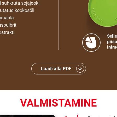
 suhkruta sojajooki
hutatud kookosõli
nimahla
uspulbrit
kstrakti
Sell
piis
inim
Laadi alla PDF
VALMISTAMINE