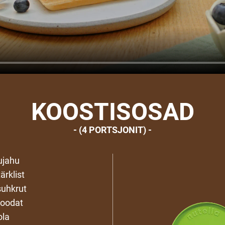
KOOSTISOSAD
(4 PORTSJONIT)
ujahu
ärklist
uhkrut
soodat
ola