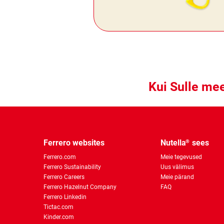
Kui Sulle mee
Ferrero websites
Nutella
sees
®
Ferrero.com
Meie tegevused
Ferrero Sustainability
Uus välimus
Ferrero Careers
Meie pärand
Ferrero Hazelnut Company
FAQ
Ferrero Linkedin
Tictac.com
Kinder.com