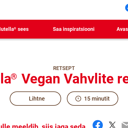
utella
sees
Saa inspiratsiooni
Avas
®
RETSEPT
la
Vegan Vahvlite r
®
Lihtne
15 minutit
Facebo
Twit
E
ulle meeldib, siis jaga seda