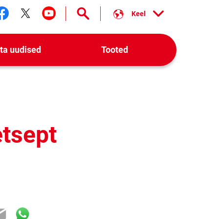
Keel
Jälgi meid facebook
Jälgi meid twitter
Jälgi meid youtube
ta uudised
Tooted
etsept
ok
ter
mail
WhatsApp