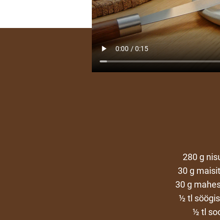
280 g nis
30 g maisit
30 g mahes
½ tl söögi
½ tl so