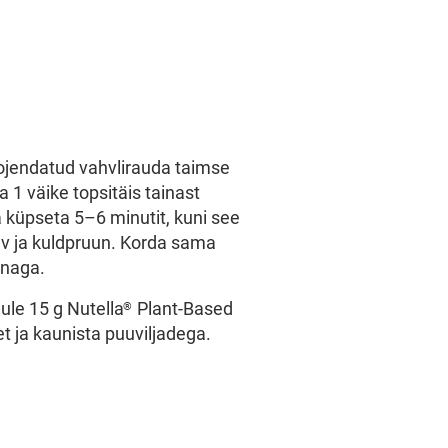
ojendatud vahvlirauda taimse
a 1 väike topsitäis tainast
a küpseta 5–6 minutit, kuni see
ev ja kuldpruun. Korda sama
gnaga.
lule 15 g Nutella
Plant-Based
®
t ja kaunista puuviljadega.