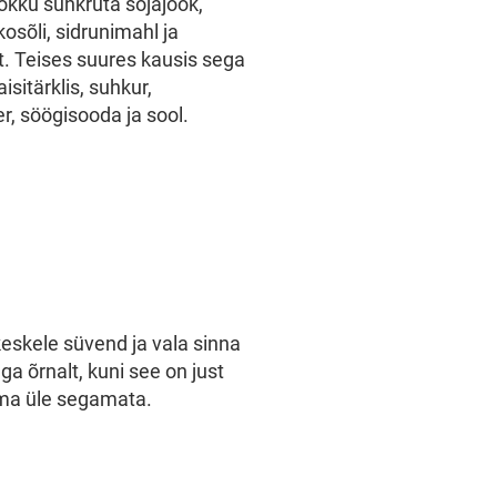
okku suhkruta sojajook,
osõli, sidrunimahl ja
t. Teises suures kausis sega
isitärklis, suhkur,
r, söögisooda ja sool.
eskele süvend ja vala sinna
ga õrnalt, kuni see on just
ma üle segamata.