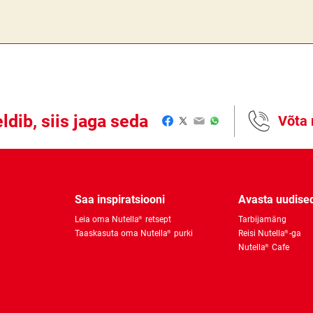
ldib, siis jaga seda
Võta
Facebook
Twitter
Email
WhatsApp
Saa inspiratsiooni
Avasta uudise
Leia oma Nutella
retsept
Tarbijamäng
®
Taaskasuta oma Nutella
purki
Reisi Nutella
-ga
®
®
Nutella
Cafe
®