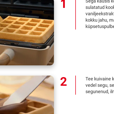
Sega kausis k
sulatatud kook
vaniljeekstrak
kokku jahu, ma
küpsetuspulbe
Tee kuivaine k
vedel segu, se
segunenud, il