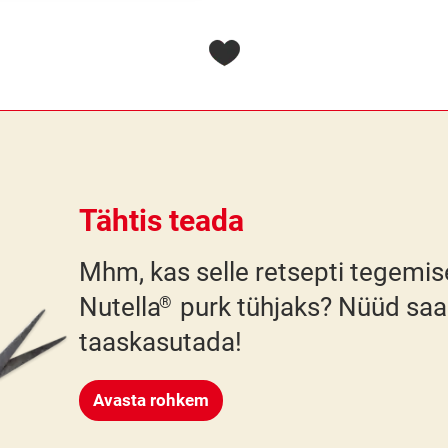
Tähtis teada
Mhm, kas selle retsepti tegemise
Nutella
purk tühjaks? Nüüd sa
®
taaskasutada!
Avasta rohkem