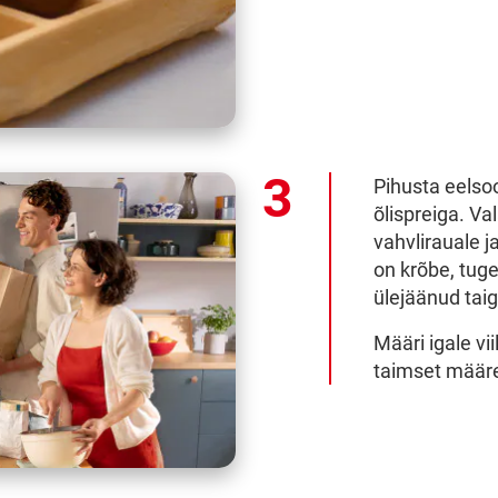
Pihusta eelso
õlispreiga. Val
vahvlirauale j
on krõbe, tug
ülejäänud tai
Määri igale vii
taimset määre