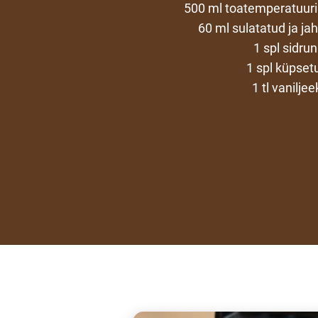
500 ml toatemperatuuril
60 ml sulatatud ja ja
1 spl sidru
1 spl küpset
1 tl vaniljee