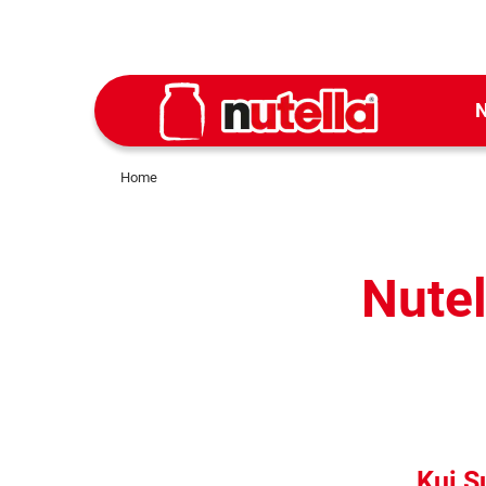
N
Home
Nutel
Kui S