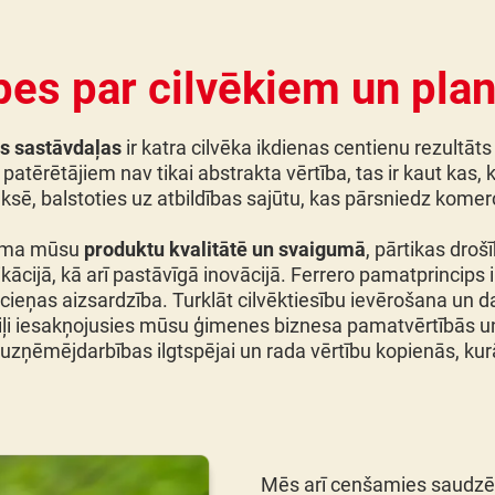
es par cilvēkiem un pla
ās sastāvdaļas
ir katra cilvēka ikdienas centienu rezultāt
atērētājiem nav tikai abstrakta vērtība, tas ir kaut kas,
ksē, balstoties uz atbildības sajūtu, kas pārsniedz kome
ūtama mūsu
produktu kvalitātē un svaigumā
, pārtikas droš
ijā, kā arī pastāvīgā inovācijā. Ferrero pamatprincips i
cieņas aizsardzība. Turklāt cilvēktiesību ievērošana un d
ziļi iesakņojusies mūsu ģimenes biznesa pamatvērtībās un 
uzņēmējdarbības ilgtspējai un rada vērtību kopienās, ku
Mēs arī cenšamies saudzēt