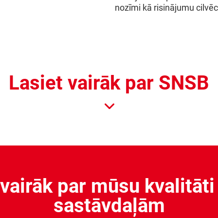
nozīmi kā risinājumu cilv
Lasiet vairāk par SNSB
 vairāk par mūsu kvalitāt
sastāvdaļām