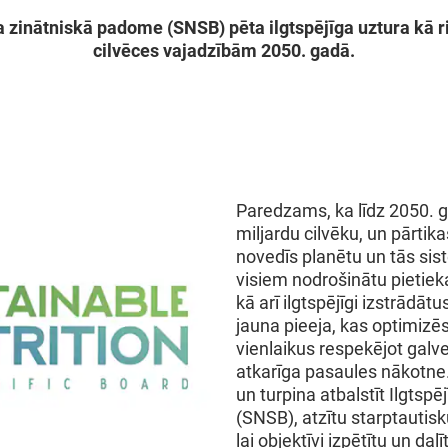
ra zinātniskā padome (SNSB) pēta ilgtspējīga uztura kā 
cilvēces vajadzībām 2050. gadā.
Paredzams, ka līdz 2050. g
miljardu cilvēku, un pārti
novedīs planētu un tās sis
visiem nodrošinātu pietie
kā arī ilgtspējīgi izstrādā
jauna pieeja, kas optimizēs
vienlaikus respekējot galv
atkarīga pasaules nākotne
un turpina atbalstīt Ilgtsp
(SNSB), atzītu starptautis
lai objektīvi izpētītu un dal