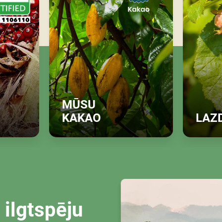
MŪSU
KAKAO
LAZD
āk
Atklājiet vairāk
A
ilgtspēju