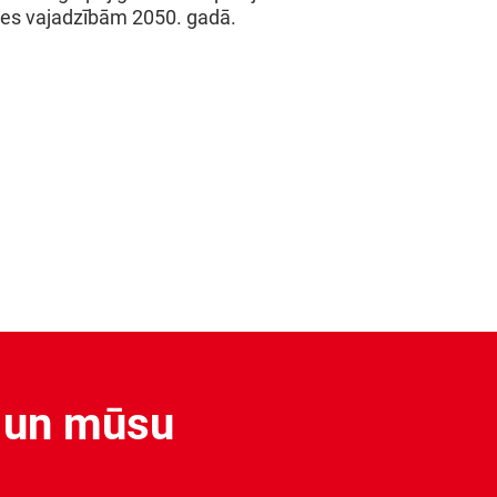
ēces vajadzībām 2050. gadā.
i un mūsu