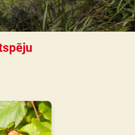
own
tspēju