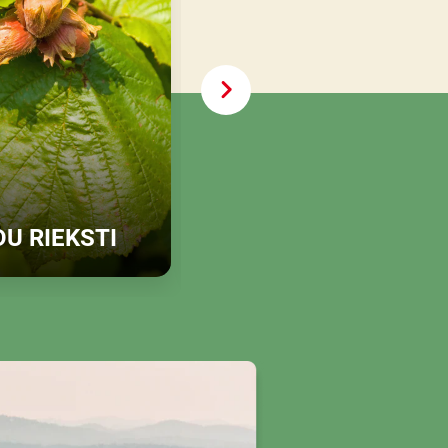
MŪSU
U RIEKSTI
CUKURS
tklājiet vairāk
Atklājiet vairāk