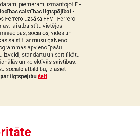
o darām, piemēram, izmantojot
F -
cības saistības ilgtspējībai -
os Ferrero uzsāka FFV - Ferrero
s, lai atbalstītu vietējos
aimniecības, sociālos, vides un
as saistīti ar mūsu galveno
programmas apvieno īpašu
 izveidi, standartu un sertifikātu
ionālās un kolektīvās saistības.
 sociālo atbildību, izlasiet
par ilgtspējību
šeit
.
ritāte