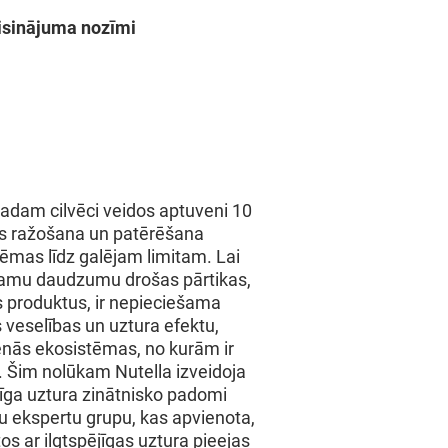
risinājuma nozīmi
adam cilvēci veidos aptuveni 10
kas ražošana un patērēšana
tēmas līdz galējam limitam. Lai
kamu daudzumu drošas pārtikas,
tus produktus, ir nepieciešama
 veselības un uztura efektu,
enās ekosistēmas, no kurām ir
. Šim nolūkam Nutella izveidoja
ējīga uztura zinātnisko padomi
ku ekspertu grupu, kas apvienota,
ītos ar ilgtspējīgas uztura pieejas