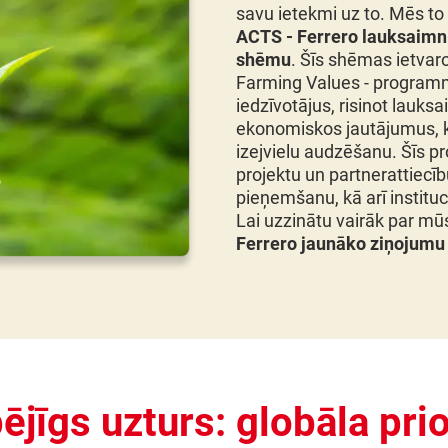
savu ietekmi uz to. Mēs t
ACTS - Ferrero lauksaimnie
shēmu
. Šīs shēmas ietvar
Farming Values - programma
iedzīvotājus, risinot lauks
ekonomiskos jautājumus, k
izejvielu audzēšanu. Šīs 
projektu un partnerattiecību
pieņemšanu, kā arī instituc
Lai uzzinātu vairāk par mūsu
Ferrero jaunāko ziņojumu 
pējīgs uzturs: globāla prio