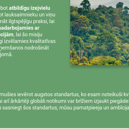
abot
atbildīgu izejvielu
bot lauksaimnieku un viņu
āt ilgtspējīgu praksi, lai
sadarbojamies ar
ūcijām
, lai šo misiju
i izvēlamies kvalitatīvas
pņemšanos nodrošināt
 jomā.
šies ievērot augstos standartus, ko esam noteikuši kvali
ai arī ārkārtēji globāli notikumi var brīžiem izjaukt piegād
 sasniegt šos standartus, mūsu pamatpieeja un ambīcija