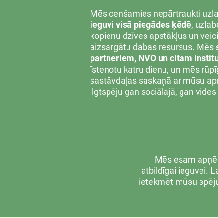
Mēs cenšamies nepārtraukti uzl
ieguvi visā piegādes ķēdē
, uzla
kopienu dzīves apstākļus un veicin
aizsargātu dabas resursus. Mēs
partneriem, NVO un citām instit
īstenotu katru dienu, un mēs rūpīg
sastāvdaļas saskaņā ar mūsu a
ilgtspēju gan sociālajā, gan vides
Mēs esam apņēmu
atbildīgai ieguvei. L
ietekmēt mūsu spēju