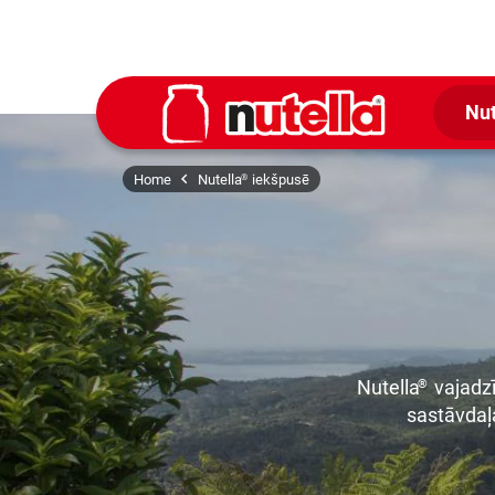
Nut
Home
Nutella
iekšpusē
®
Nutella
vajadzī
®
sastāvdaļa