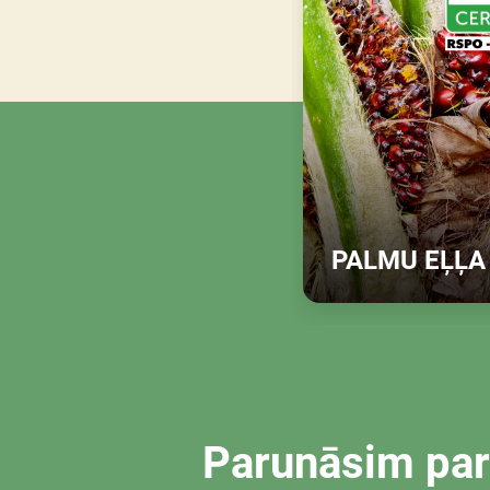
PALMU EĻĻA
Atklājiet vair
Parunāsim par 