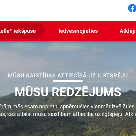
F
ella
iekšpusē
Iedvesmojieties
Atklāj
®
MŪSU SAISTĪBAS ATTIECĪBĀ UZ ILGTSPĒJU
MŪSU REDZĒJUMS
bām mēs esam nopietni apņēmušies vienmēr izvēlēties ti
s, kas atbilst mūsu saistībām attiecībā uz ilgtspēju. Atklā