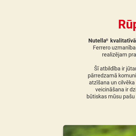
Rūp
Nutella
kvalitatīv
®
Ferrero uzmanība p
realizējam pra
Šī atbildība ir j
pārredzamā komunikāc
atzīšana un cilvēka 
veicināšana ir d
būtiskas mūsu pašu 