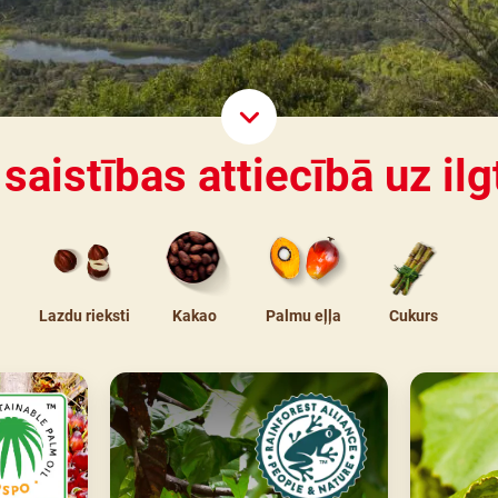
Scroll D
saistības attiecībā uz ilg
Lazdu rieksti
Kakao
Palmu eļļa
Cukurs