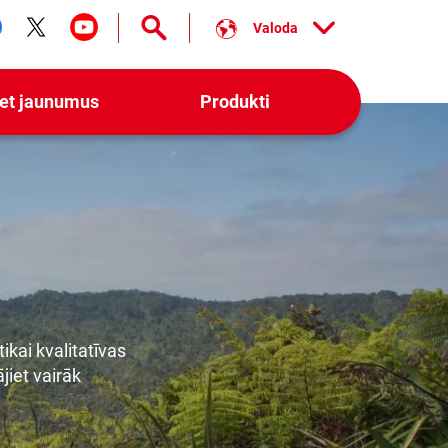
Valoda
ollow us on facebook
Follow us on twitter
Follow us on youtube
iet jaunumus
Produkti
kai kvalitatīvas
jiet vairāk