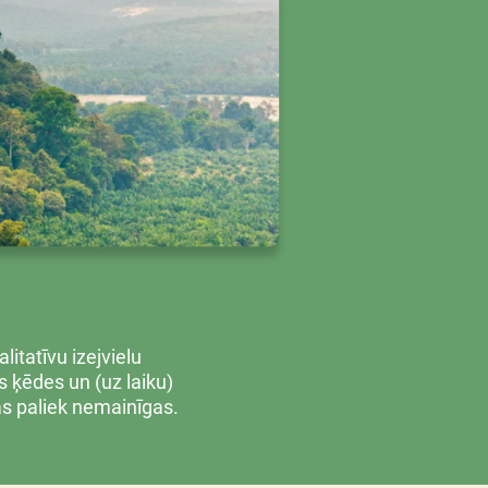
tatīvu izejvielu
es ķēdes un (uz laiku)
s paliek nemainīgas.