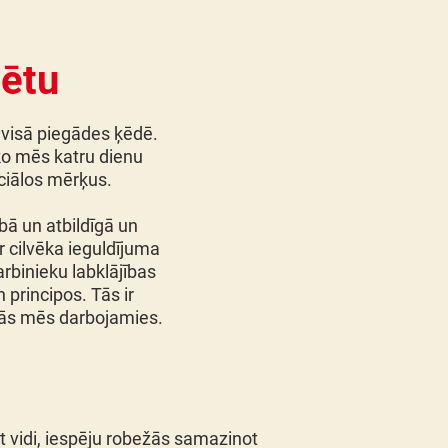
nētu
s visā piegādes ķēdē.
 ko mēs katru dienu
rciālos mērķus.
ībā un atbildīgā un
r cilvēka ieguldījuma
arbinieku labklājības
principos. Tās ir
rās mēs darbojamies.
 vidi, iespēju robežās samazinot