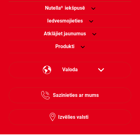
Nutella
iekšpusē
®
Iedvesmojieties
Atklājiet jaunumus
Produkti
Valoda
Estonian
Sazinieties ar mums
Lithuanian
Latvian
Izvēlies valsti