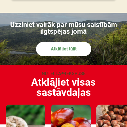
Uzziniet vairāk par mūsu saistībām
ilgtspējas jomā
Atklājiet tūlīt
NUTELLA®IEKŠPUSĒ
Atklājiet visas
sastāvdaļas