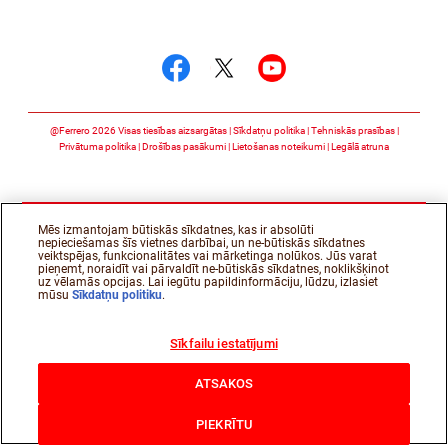
Follow us on
Follow us on facebook
Follow us on twitte
Follow us on y
@Ferrero 2026 Visas tiesības aizsargātas
Sīkdatņu politika
Tehniskās prasības
Privātuma politika
Drošības pasākumi
Lietošanas noteikumi
Legālā atruna
Mēs izmantojam būtiskās sīkdatnes, kas ir absolūti
nepieciešamas šīs vietnes darbībai, un ne-būtiskās sīkdatnes
veiktspējas, funkcionalitātes vai mārketinga nolūkos. Jūs varat
pieņemt, noraidīt vai pārvaldīt ne-būtiskās sīkdatnes, noklikšķinot
uz vēlamās opcijas. Lai iegūtu papildinformāciju, lūdzu, izlasiet
mūsu
Sīkdatņu politiku
.
Sīkfailu iestatījumi
ATSAKOS
PIEKRĪTU