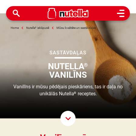
Open M
Home
Nutella
®
iekšpusē
Mūsu kvalitāte un sastāvdaļas
SASTĀVDAĻAS
NUTELLA
®
VANILĪNS
Vanilīns ir mūsu pēdējais pieskāriens, tas ir daļa no
unikālās Nutella
receptes.
®
Scroll D