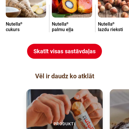
Nutella
Nutella
Nutella
®
®
®
cukurs
palmu eļļa
lazdu rieksti
Skatīt visas sastāvdaļas
Vēl ir daudz ko atklāt
PRODUKTI