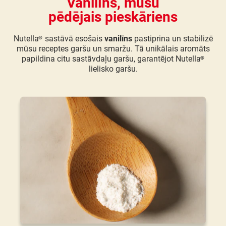
Vanilīns, mūsu
pēdējais pieskāriens
Nutella
sastāvā esošais
vanilīns
pastiprina un stabilizē
®
mūsu receptes garšu un smaržu. Tā unikālais aromāts
papildina citu sastāvdaļu garšu, garantējot Nutella
®
lielisko garšu.