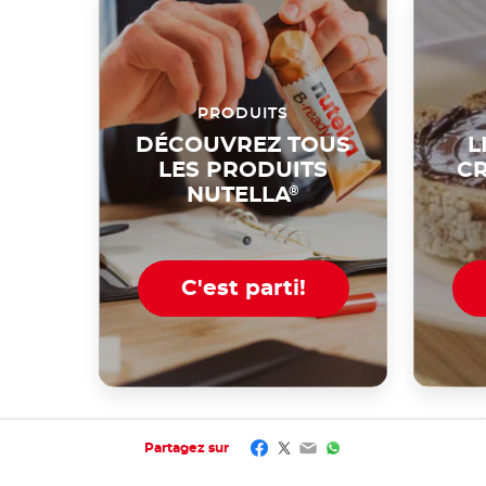
PRODUITS
DÉCOUVREZ TOUS
L
LES PRODUITS
CR
NUTELLA
®
C'est parti!
Facebook
Twitter
Email
WhatsApp
Partagez sur