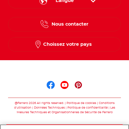
Langue
French
Nous contacter
Dutch
Choissez votre pays
Suis nous sur
Suis nous sur faceb
Suis nous sur yo
Suis nous sur
@Ferrero 2026 All rights reserved.
Politique de cookies
Conditions
d’utilisation
Données Techniques
Politique de confidentialité
Les
Mesures Techniques et Organisationnelles de Sécurité de Ferrero