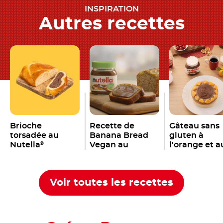
INSPIRATION
Autres recettes
Brioche
Recette de
Gâteau sans
torsadée au
Banana Bread
gluten à
Nutella
Vegan au
l'orange et a
®
Nutella
Nutella
®
®
Voir toutes les recettes