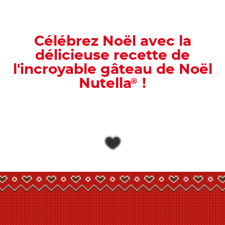
Célébrez Noël avec la
délicieuse recette de
l'incroyable gâteau de Noël
Nutella
!
®