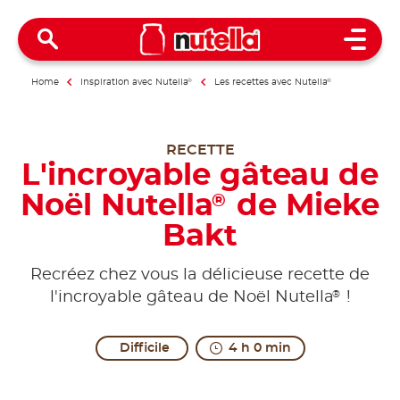
Open 
Home
Inspiration avec Nutella
®
Les recettes avec Nutella
®
RECETTE
L'incroyable gâteau de
Noël Nutella
de Mieke
®
Bakt
Recréez chez vous la délicieuse recette de
®
l'incroyable gâteau de Noël Nutella
!
Difficile
4 h 0 min