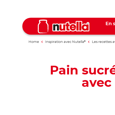
En s
Home
Inspiration avec Nutella
Les recettes a
®
Pain sucré
avec