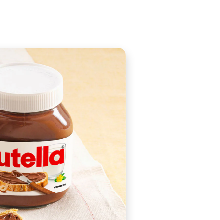
atsApp
ly made during grape harvest and wine-making season, sin