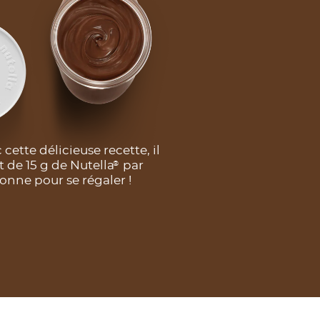
 cette délicieuse recette, il
it de 15 g de Nutella
par
®
onne pour se régaler !