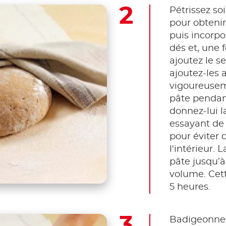
Pétrissez s
pour obtenir
puis incorp
dés et, une f
ajoutez le se
ajoutez-les 
vigoureuseme
pâte pendant
donnez-lui l
essayant de 
pour éviter d
l'intérieur. 
pâte jusqu’à
volume. Cet
5 heures.
Badigeonnez