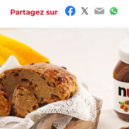
Facebook
Twitter
Email
Wh
Partagez sur
g on here? It certainly smells like it.
th the hashtag #nutellarecipe
 a recipe from the Marche region of Italy. It is typical