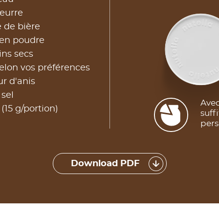
eurre
e de bière
 en poudre
ins secs
elon vos préférences
ur d'anis
 sel
Avec
(15 g/portion)
suff
pers
Download PDF