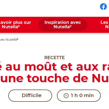
Su
avoir plus sur
Inspiration avec
Les
®
®
Nutella
Nutella
N
vec Nutella
®
RECETTE
 au moût et aux r
 une touche de Nu
Difficile
1 h 0 min