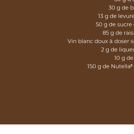
30 g de b
13 g de levur
50 g de sucre
85 g de rais
Vin blanc doux à doser s
2 g de lique
10 g de
®
150 g de Nutella