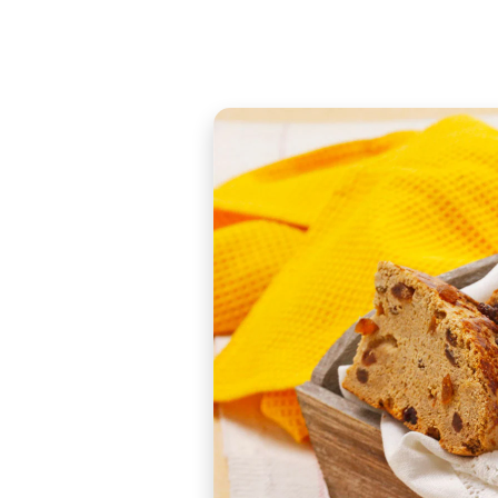
Is there a party goin
Share the recipe wi
Grape must bread is