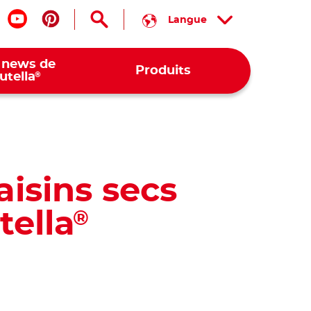
Langue
is nous sur facebook
Suis nous sur youtube
Suis nous sur pinterest
 news de
Produits
®
utella
aisins secs
tella
®