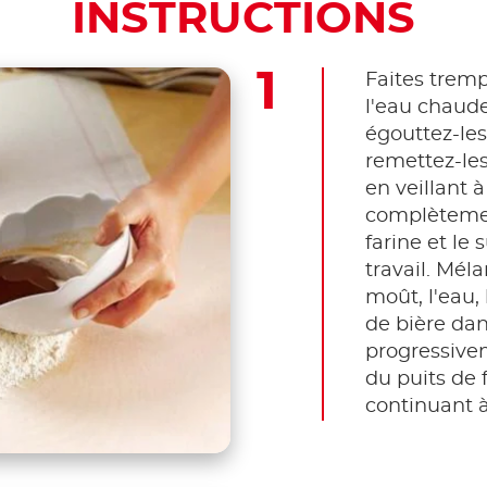
INSTRUCTIONS
Faites tremp
l'eau chaud
égouttez-le
remettez-les
en veillant à
complètemen
farine et le 
travail. Mé
moût, l'eau, 
de bière dan
progressive
du puits de 
continuant 