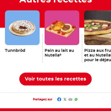
Tunnbröd
Pain au lait au
Pizza aux fru
Nutella
et au Nutella
®
pour le déje
Voir toutes les recettes
Facebook
Twitter
Email
WhatsApp
Partagez sur