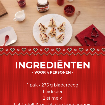
INGREDIËNTEN
VOOR 4 PERSONEN
1 pak / 275 g bladerdeeg
1 eidooier
2 el melk
®
1 el Nutella
per bladerdeegboompje