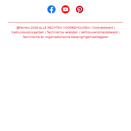
Volg ons op facebo
Volg ons op you
Volg ons op p
@Ferrero 2026 ALLE RECHTEN VOORBEHOUDEN
Cookiesbeleid
Gebruiksvoorwaarden
Technische vereisten
Vertrouwelijkheidsbeleid
Technische en organisatorische beveiligingsmaatregelen