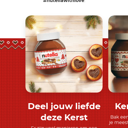
#nutellawithlove
.
Deel jouw liefde
Ke
Meer ontdekken
deze Kerst
Bak een
je meest