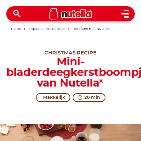
Open 
Home
Inspiratie met Nutella
®
Recepten met Nutella
®
CHRISTMAS RECIPE
Mini-
bladerdeegkerstboomp
van Nutella
®
Makkelijk
20 min