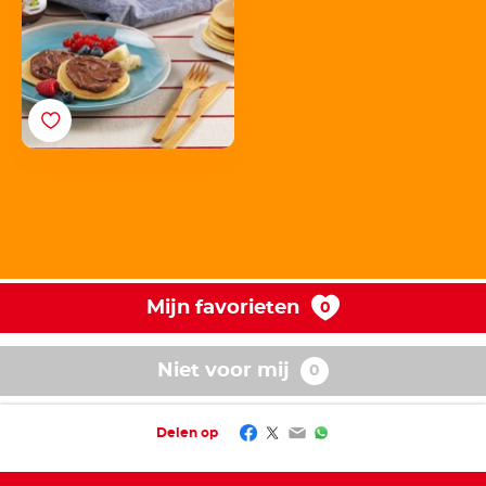
Mijn favorieten
Niet voor mij
Facebook
Twitter
Email
WhatsApp
Delen op