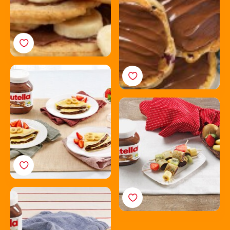
met Nutella®
hazelnootpasta
Pannenkoeken met
Nutella® en fruit
Pannenkoekenbrochettes
met Nutella®
Mini-pannenkoeken
met Nutella® en fruit