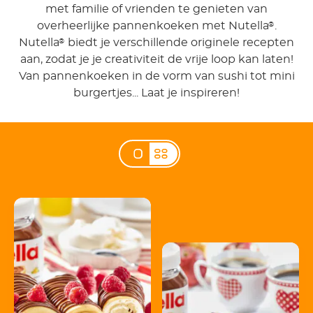
met familie of vrienden te genieten van
overheerlijke pannenkoeken met Nutella
.
®
Nutella
biedt je verschillende originele recepten
®
aan, zodat je je creativiteit de vrije loop kan laten!
Van pannenkoeken in de vorm van sushi tot mini
burgertjes... Laat je inspireren!
Pannenkoeken met
frambozen en
mascarpone
Dikke pannenkoeken
met appel en Nutella®