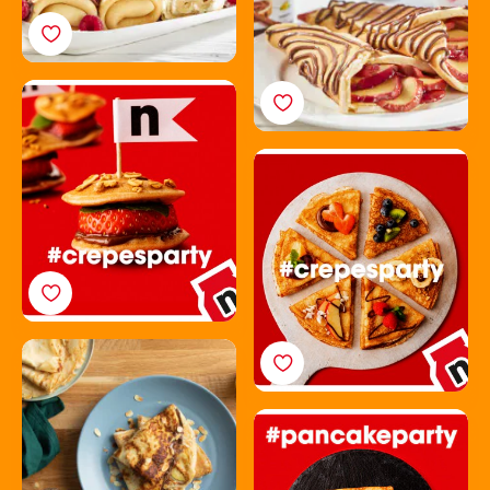
De Pancake Burger is
altijd een feestje
Pannenkoekpizza:
mamma mia!
Vanille pannenkoeken
met Nutella®, appel en
amandel
Pannenkoekloempia’s