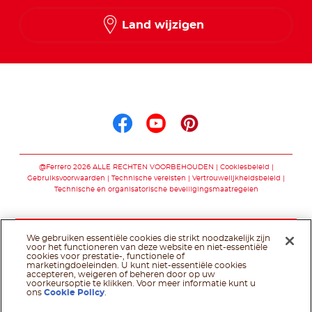
Land wijzigen
Volg ons op
Volg ons op facebo
Volg ons op you
Volg ons op p
@Ferrero 2026 ALLE RECHTEN VOORBEHOUDEN
Cookiesbeleid
Gebruiksvoorwaarden
Technische vereisten
Vertrouwelijkheidsbeleid
Technische en organisatorische beveiligingsmaatregelen
We gebruiken essentiële cookies die strikt noodzakelijk zijn
voor het functioneren van deze website en niet-essentiële
cookies voor prestatie-, functionele of
marketingdoeleinden. U kunt niet-essentiële cookies
accepteren, weigeren of beheren door op uw
voorkeursoptie te klikken. Voor meer informatie kunt u
ons
Cookie Policy
.