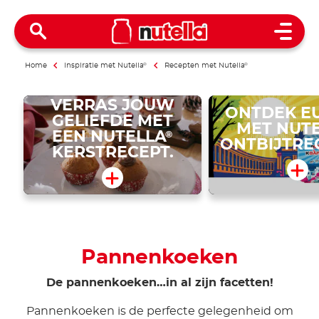
Open 
Home
Inspiratie met Nutella
®
Recepten met Nutella
®
VERRAS JOUW
ONTDEK E
GELIEFDE MET
MET NUT
EEN NUTELLA
®
ONTBIJTRE
KERSTRECEPT.
Pannenkoeken
De pannenkoeken…in al zijn facetten!
Pannenkoeken is de perfecte gelegenheid om