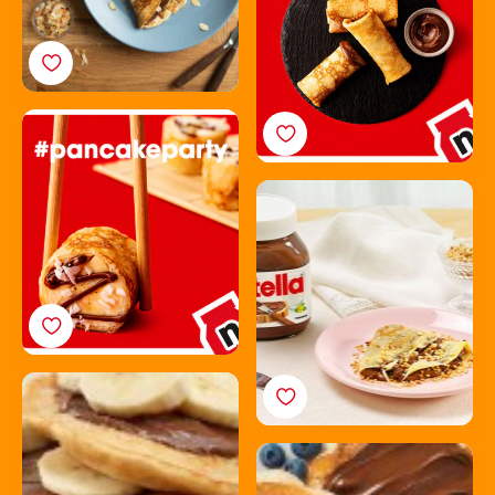
Pannenkoeksushi:
smikkelen met of
zonder stokjeV
Pannenkoeken met
Nutella® en hazelnoten
Nutella®
banaanpannenkoeken
Yoghurt- en
bessenpannenkoeken