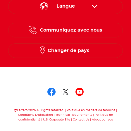
Langue
English
Communiquez avec nous
French
Changer de pays
Suivez-nous sur
Suivez-nous sur fac
Suivez-nous sur t
Suivez-nous 
@Ferrero 2026 All rights reserved.
Politique en matière de témoins
Conditions D'utilisation
Technical Requirements
Politique de
confidentialité
U.S. Corporate Site
Contact Us
About our ads