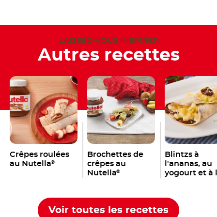
LAISSEZ-VOUS INSPIRER
Autres recettes
Crêpes roulées
Brochettes de
Blintzs à
au Nutella
crêpes au
l'ananas, au
®
Nutella
yogourt et à 
®
Nutella
®
Voir toutes les recettes