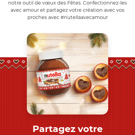
notre outil de vœux des Fêtes. Confectionnez-les
avec amour et partagez votre création avec vos
proches avec
#nutellaavecamour
Partagez votre
Découvrez-en plus