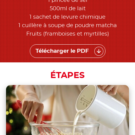
1 pincée de sel
500ml de lait
1 sachet de levure chimique
1 cuillère à soupe de poudre matcha
Fruits (framboises et myrtilles)
Télécharger le PDF
ÉTAPES