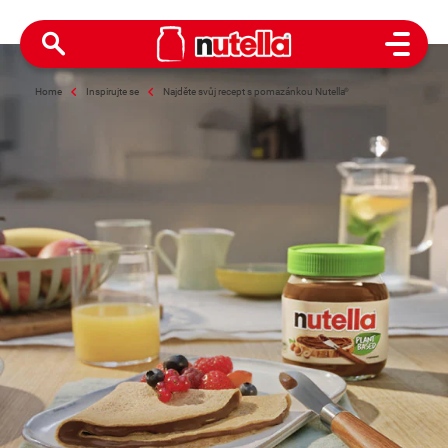
Open M
Home
Inspirujte se
Najděte svůj recept s pomazánkou Nutella
®