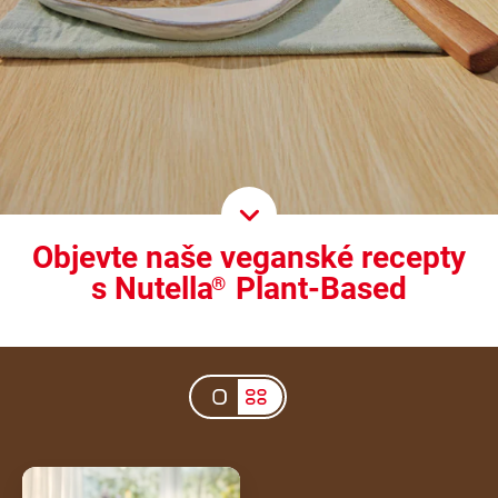
Scroll D
Objevte naše veganské recepty
s Nutella
Plant-Based
®
Veganské vafle s