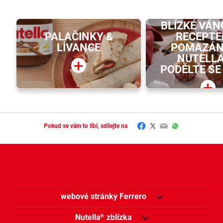
PŘEKVAPT
BLÍZKÉ VÁ
PALAČINKY &
RECEPTE
LÍVANCE
POMAZÁN
NUTELL
PODĚLTE SE 
Facebook
Twitter
Email
WhatsApp
Pokud se vám to líbí, sdílejte na
webové stránky Ferrero
Nutella
zblízka
®