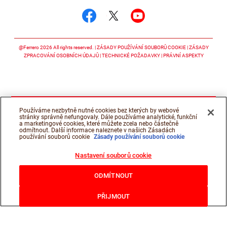
Sledujte nás facebook
Sledujte nás twitter
Sledujte nás y
@Ferrero 2026 All rights reserved.
ZÁSADY POUŽÍVÁNÍ SOUBORŮ COOKIE
ZÁSADY
ZPRACOVÁNÍ OSOBNÍCH ÚDAJŮ
TECHNICKÉ POŽADAVKY
PRÁVNÍ ASPEKTY
Používáme nezbytně nutné cookies bez kterých by webové
stránky správně nefungovaly. Dále používáme analytické, funkční
a marketingové cookies, které můžete zcela nebo částečně
odmítnout. Další informace naleznete v našich Zásadách
používání souborů cookie
Zásady používání souborů cookie
Nastavení souborů cookie
ODMÍTNOUT
PŘIJMOUT