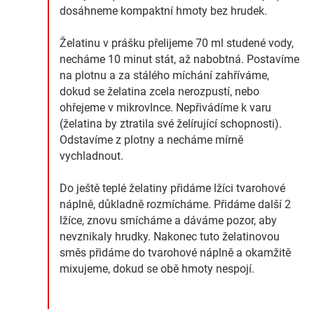
dosáhneme kompaktní hmoty bez hrudek.
Želatinu v prášku přelijeme 70 ml studené vody,
necháme 10 minut stát, až nabobtná. Postavíme
na plotnu a za stálého míchání zahříváme,
dokud se želatina zcela nerozpustí, nebo
ohřejeme v mikrovlnce. Nepřivádíme k varu
(želatina by ztratila své želírující schopnosti).
Odstavíme z plotny a necháme mírně
vychladnout.
Do ještě teplé želatiny přidáme lžíci tvarohové
náplně, důkladně rozmícháme. Přidáme další 2
lžíce, znovu smícháme a dáváme pozor, aby
nevznikaly hrudky. Nakonec tuto želatinovou
směs přidáme do tvarohové náplně a okamžitě
mixujeme, dokud se obě hmoty nespojí.