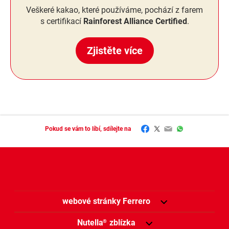
Veškeré kakao, které používáme, pochází z farem
s certifikací
Rainforest Alliance Certified
.
Zjistěte více
Facebook
Twitter
Email
WhatsApp
Pokud se vám to líbí, sdílejte na
webové stránky Ferrero
Nutella
zblízka
®