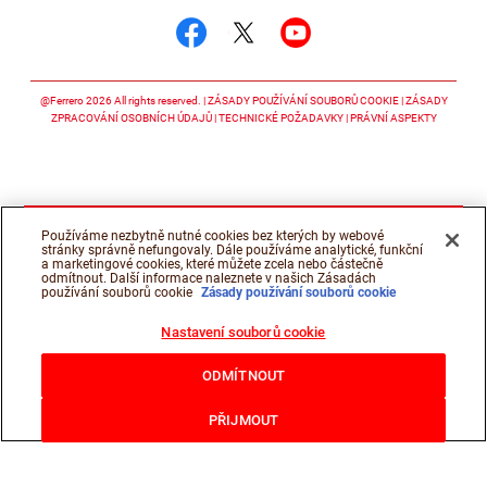
Sledujte nás facebook
Sledujte nás twitter
Sledujte nás y
@Ferrero 2026 All rights reserved.
ZÁSADY POUŽÍVÁNÍ SOUBORŮ COOKIE
ZÁSADY
ZPRACOVÁNÍ OSOBNÍCH ÚDAJŮ
TECHNICKÉ POŽADAVKY
PRÁVNÍ ASPEKTY
Používáme nezbytně nutné cookies bez kterých by webové
stránky správně nefungovaly. Dále používáme analytické, funkční
a marketingové cookies, které můžete zcela nebo částečně
odmítnout. Další informace naleznete v našich Zásadách
používání souborů cookie
Zásady používání souborů cookie
Nastavení souborů cookie
ODMÍTNOUT
PŘIJMOUT