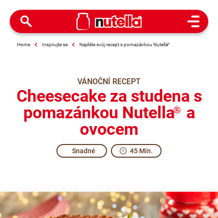
Open M
Home
Inspirujte se
Najděte svůj recept s pomazánkou Nutella
®
VÁNOČNÍ RECEPT
Cheesecake za studena s
pomazánkou Nutella
a
®
ovocem
Snadné
45 Min.