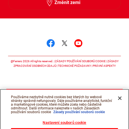
Změnit zemi
Sledujte nás
Sledujte nás facebook
Sledujte nás twitter
Sledujte nás y
@Ferrero 2026 All rights reserved.
ZÁSADY POUŽÍVÁNÍ SOUBORŮ COOKIE
ZÁSADY
ZPRACOVÁNÍ OSOBNÍCH ÚDAJŮ
TECHNICKÉ POŽADAVKY
PRÁVNÍ ASPEKTY
Používáme nezbytně nutné cookies bez kterých by webové
stránky správně nefungovaly. Dále používáme analytické, funkční
a marketingové cookies, které můžete zcela nebo částečně
odmítnout. Další informace naleznete v našich Zásadách
používání souborů cookie
Zásady používání souborů cookie
Nastavení souborů cookie