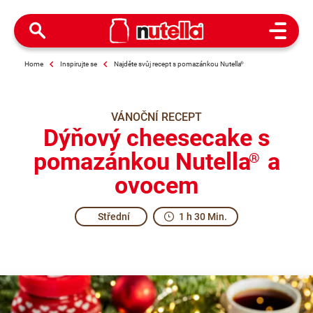
Open M
Home
Inspirujte se
Najděte svůj recept s pomazánkou Nutella
®
VÁNOČNÍ RECEPT
Dýňový cheesecake s
pomazánkou Nutella
a
®
ovocem
Střední
1 h 30 Min.