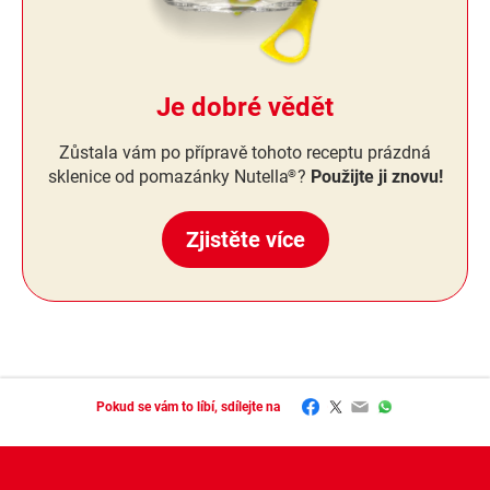
Je dobré vědět
Zůstala vám po přípravě tohoto receptu prázdná
sklenice od pomazánky Nutella
?
Použijte ji znovu!
®
Zjistěte více
Facebook
Twitter
Email
WhatsApp
Pokud se vám to líbí, sdílejte na