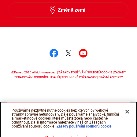
Změnit zemi
Sledujte nás
Sledujte nás facebook
Sledujte nás twitter
Sledujte nás y
@Ferrero 2026 All rights reserved.
ZÁSADY POUŽÍVÁNÍ SOUBORŮ COOKIE
ZÁSADY
ZPRACOVÁNÍ OSOBNÍCH ÚDAJŮ
TECHNICKÉ POŽADAVKY
PRÁVNÍ ASPEKTY
Používáme nezbytně nutné cookies bez kterých by webové
stránky správně nefungovaly. Dále používáme analytické, funkční
a marketingové cookies, které můžete zcela nebo částečně
odmítnout. Další informace naleznete v našich Zásadách
používání souborů cookie
Zásady používání souborů cookie