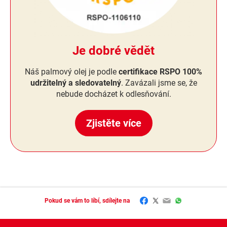
Je dobré vědět
Náš palmový olej je podle
certifikace RSPO 100%
udržitelný a sledovatelný
. Zavázali jsme se, že
nebude docházet k odlesňování.
Zjistěte více
Facebook
Twitter
Email
WhatsApp
Pokud se vám to líbí, sdílejte na