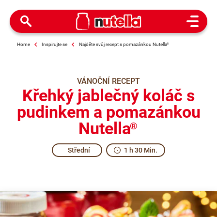
Open M
Home
Inspirujte se
Najděte svůj recept s pomazánkou Nutella
®
VÁNOČNÍ RECEPT
Křehký jablečný koláč s
pudinkem a pomazánkou
Nutella
®
Střední
1 h 30 Min.