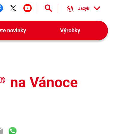
Jazyk
ledujte nás facebook
Sledujte nás twitter
Sledujte nás youtube
vte novinky
Výrobky
na Vánoce
®
ok
ter
mail
WhatsApp