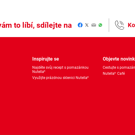
ám to líbí, sdílejte na
Ko
Facebook
Twitter
Email
WhatsApp
Inspirujte se
Objevte novin
Najděte svůj recept s pomazánkou
Cestujte s pomazán
Nutella
®
Nutella
Café
®
Využijte prázdnou sklenici Nutella
®