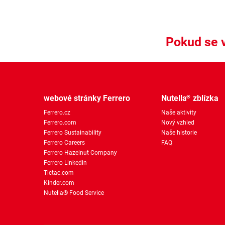
Pokud se v
webové stránky Ferrero
Nutella
zblízka
®
Ferrero.cz
Naše aktivity
Ferrero.com
Nový vzhled
Ferrero Sustainability
Naše historie
Ferrero Careers
FAQ
Ferrero Hazelnut Company
Ferrero Linkedin
Tictac.com
Kinder.com
Nutella® Food Service