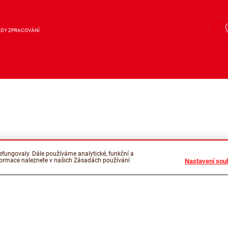
DY ZPRACOVÁNÍ
fungovaly. Dále používáme analytické, funkční a
nformace naleznete v našich Zásadách používání
Nastavení sou