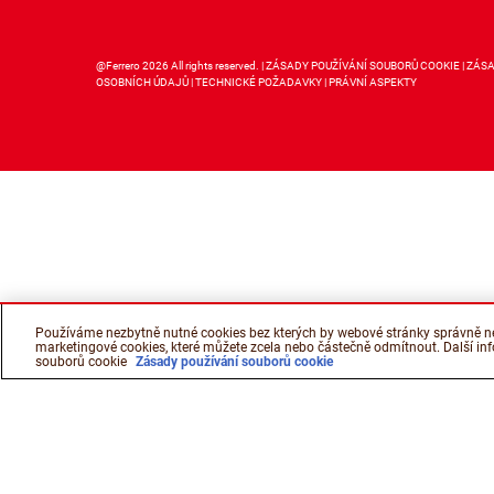
@Ferrero 2026 All rights reserved.
ZÁSADY POUŽÍVÁNÍ SOUBORŮ COOKIE
ZÁSA
OSOBNÍCH ÚDAJŮ
TECHNICKÉ POŽADAVKY
PRÁVNÍ ASPEKTY
Používáme nezbytně nutné cookies bez kterých by webové stránky správně ne
marketingové cookies, které můžete zcela nebo částečně odmítnout. Další i
souborů cookie
Zásady používání souborů cookie