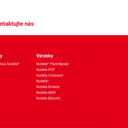
ntaktujte nás
ky
Výrobky
kou Nutella
Nutella
Plant-Based
®
®
Nutella POT
Nutella Croissant
Nutella
®
Nutella B-ready
Nutella &GO!
Nutella Biscuits