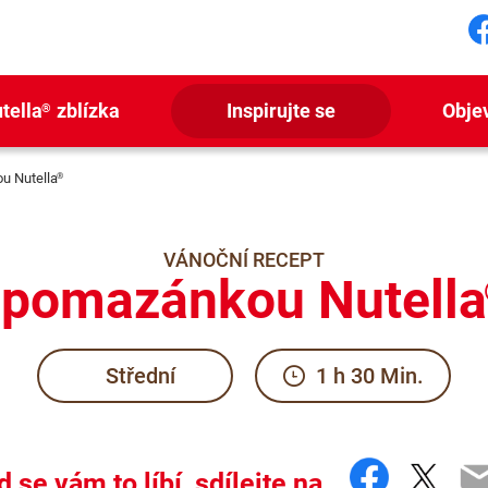
S
tella
zblízka
Inspirujte se
Obje
®
u Nutella
®
VÁNOČNÍ RECEPT
 pomazánkou Nutella
Střední
1 h 30 Min.
Facebo
Twit
E
 se vám to líbí, sdílejte na