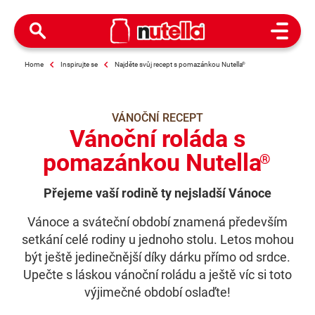
Open M
Home
Inspirujte se
Najděte svůj recept s pomazánkou Nutella
®
VÁNOČNÍ RECEPT
Vánoční roláda s
pomazánkou Nutella
®
Přejeme vaší rodině ty nejsladší Vánoce
Vánoce a sváteční období znamená především
setkání celé rodiny u jednoho stolu. Letos mohou
být ještě jedinečnější díky dárku přímo od srdce.
Upečte s láskou vánoční roládu a ještě víc si toto
výjimečné období oslaďte!