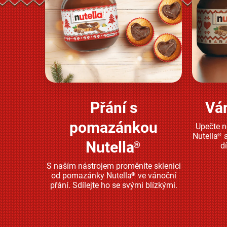
Přání s
Vá
Zjistěte více
pomazánkou
Upečte 
Nutella
a
®
Nutella
®
d
S naším nástrojem proměníte sklenici
od pomazánky Nutella
ve vánoční
®
přání. Sdílejte ho se svými blízkými.