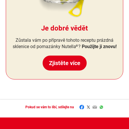
Je dobré vědět
Zůstala vám po přípravě tohoto receptu prázdná
sklenice od pomazánky Nutella
?
Použijte ji znovu!
®
Zjistěte více
Facebook
Twitter
Email
WhatsApp
Pokud se vám to líbí, sdílejte na