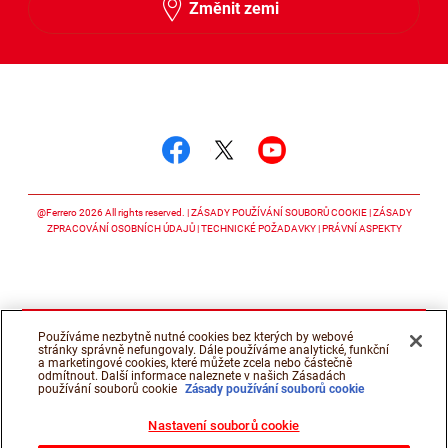
Změnit zemi
Sledujte nás
Sledujte nás facebook
Sledujte nás twitter
Sledujte nás y
@Ferrero 2026 All rights reserved.
ZÁSADY POUŽÍVÁNÍ SOUBORŮ COOKIE
ZÁSADY
ZPRACOVÁNÍ OSOBNÍCH ÚDAJŮ
TECHNICKÉ POŽADAVKY
PRÁVNÍ ASPEKTY
Používáme nezbytně nutné cookies bez kterých by webové
stránky správně nefungovaly. Dále používáme analytické, funkční
a marketingové cookies, které můžete zcela nebo částečně
odmítnout. Další informace naleznete v našich Zásadách
používání souborů cookie
Zásady používání souborů cookie
Nastavení souborů cookie