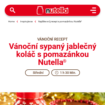
Open M
Home
Inspirujte se
Najděte svůj recept s pomazánkou Nutella
®
VÁNOČNÍ RECEPT
Vánoční sypaný jablečný
koláč s pomazánkou
Nutella
®
Střední
1 h 30 Min.