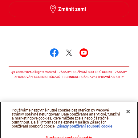
Změnit zemi
Sledujte nás
Sledujte nás facebook
Sledujte nás twitter
Sledujte nás y
@Ferrero 2026 All rights reserved.
ZÁSADY POUŽÍVÁNÍ SOUBORŮ COOKIE
ZÁSADY
ZPRACOVÁNÍ OSOBNÍCH ÚDAJŮ
TECHNICKÉ POŽADAVKY
PRÁVNÍ ASPEKTY
Používáme nezbytně nutné cookies bez kterých by webové
stránky správně nefungovaly. Dále používáme analytické, funkční
a marketingové cookies, které můžete zcela nebo částečně
odmítnout. Další informace naleznete v našich Zásadách
používání souborů cookie
Zásady používání souborů cookie
Nastavení souborů cookie