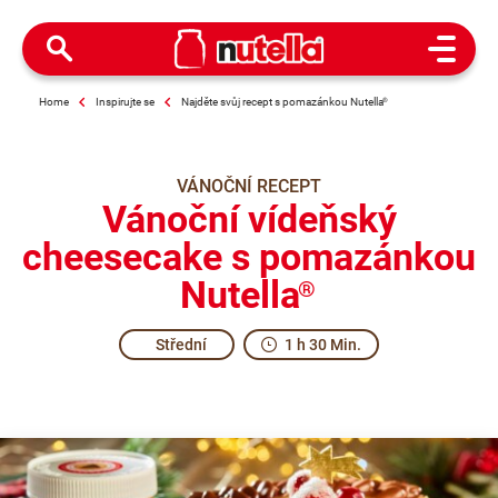
Open M
Home
Inspirujte se
Najděte svůj recept s pomazánkou Nutella
®
VÁNOČNÍ RECEPT
Vánoční vídeňský
cheesecake s pomazánkou
Nutella
®
Střední
1 h 30 Min.