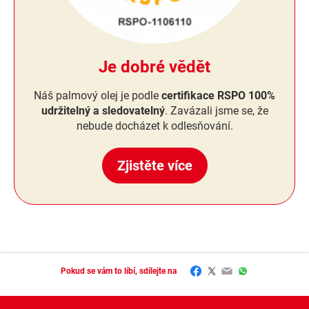
Je dobré vědět
Náš palmový olej je podle
certifikace RSPO 100%
udržitelný a sledovatelný
. Zavázali jsme se, že
nebude docházet k odlesňování.
Zjistěte více
Facebook
Twitter
Email
WhatsApp
Pokud se vám to líbí, sdílejte na